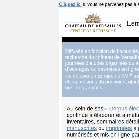
Cliquez ici
si vous ne parvenez pas à af
Let
Diffusée en fonction de l’actualité
recherche du château de Versaille
journées d’études organisés ou ac
d’ouvrages ou des mises en ligne 
e
vie de cour en Europe du XVI
au
et expressions du pouvoir
», obje
nos programmes.
Au sein de ses
«
Corpus élec
continue à élaborer et à mett
inventaires, sommaires détail
manuscrites
ou
imprimées
à 
numérisés et mis en ligne par 