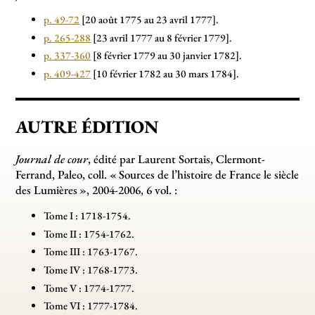
p. 49-72
[20 août 1775 au 23 avril 1777].
p. 265-288
[23 avril 1777 au 8 février 1779].
p. 337-360
[8 février 1779 au 30 janvier 1782].
p. 409-427
[10 février 1782 au 30 mars 1784].
AUTRE ÉDITION
Journal de cour
, édité par Laurent Sortais, Clermont-
Ferrand, Paleo, coll. «
Sources de l’histoire de France le siècle
des Lumières
», 2004-2006, 6 vol. :
Tome I : 1718-1754.
Tome II : 1754-1762.
Tome III : 1763-1767.
Tome IV : 1768-1773.
Tome V : 1774-1777.
Tome VI : 1777-1784.