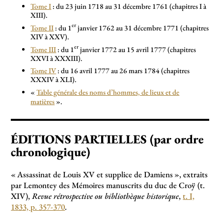
Tome I
: du 23 juin 1718 au 31 décembre 1761 (chapitres I à
XIII).
er
Tome II
: du 1
janvier 1762 au 31 décembre 1771 (chapitres
XIV à XXV).
er
Tome III
: du 1
janvier 1772 au 15 avril 1777 (chapitres
XXVI à XXXIII).
Tome IV
: du 16 avril 1777 au 26 mars 1784 (chapitres
XXXIV à XLI).
«
Table générale des noms d’hommes, de lieux et de
matières
».
ÉDITIONS PARTIELLES (par ordre
chronologique)
«
Assassinat de Louis XV et supplice de Damiens
», extraits
par Lemontey des Mémoires manuscrits du duc de Croÿ (t.
XIV),
Revue rétrospective ou bibliothèque historique
,
t. I,
1833, p. 357-370
.