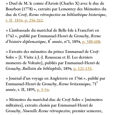
«
Duel de M. le comte d’Artois (Charles X) avec le duc de
Bourbon (1778)
», extraits par Lemontey des Mémoires du
duc de Croÿ,
Revue rétrospective ou bibliothèque historique
,
t. II, 1834, p. 256-262
.
«
L’ambassade du maréchal de Belle-Isle à Francfort en
1742
», publié par Emmanuel-Henri de Grouchy,
Revue
e
d’histoire diplomatique
, 8
année, n°1, 1894,
p. 588-608
.
«
Extraits des mémoires du prince Emmanuel de Croÿ-
Solre
» [I. Visite à J.-J. Rousseau et II. Les derniers
moments de Voltaire], publiés par Emmanuel-Henri de
Grouchy,
Bulletin du bibliophile
, 1894,
p. 121-133
.
«
Journal d’un voyage en Angleterre en 1766
», publié par
e
Emmanuel-Henri de Grouchy,
Revue britannique
, 71
année, t. II, 1895,
p. 5-54
.
«
Mémoires du maréchal-duc de Croÿ-Solre
» [mémoires
militaires], extraits choisis par Emmanuel-Henri de
Grouchy,
Nouvelle Revue rétrospective
, premier semestre,