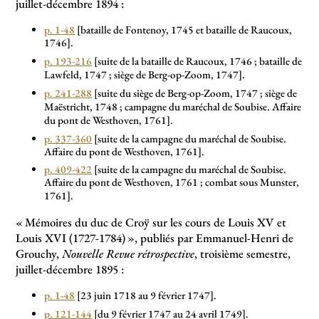
juillet-décembre 1894 :
p. 1-48
[bataille de Fontenoy, 1745 et bataille de Raucoux,
1746].
p. 193-216
[suite de la bataille de Raucoux, 1746
; bataille de
Lawfeld, 1747
; siège de Berg-op-Zoom, 1747].
p. 241-288
[suite du siège de Berg-op-Zoom, 1747
; siège de
Maëstricht, 1748
; campagne du maréchal de Soubise. Affaire
du pont de Westhoven, 1761].
p. 337-360
[suite de la campagne du maréchal de Soubise.
Affaire du pont de Westhoven, 1761].
p. 409-422
[suite de la campagne du maréchal de Soubise.
Affaire du pont de Westhoven, 1761
; combat sous Munster,
1761].
«
Mémoires du duc de Croÿ sur les cours de Louis XV et
Louis XVI (1727-1784)
», publiés par Emmanuel-Henri de
Grouchy,
Nouvelle Revue rétrospective
, troisième semestre,
juillet-décembre 1895 :
p. 1-48
[23 juin 1718 au 9 février 1747].
p. 121-144
[du 9 février 1747 au 24 avril 1749].