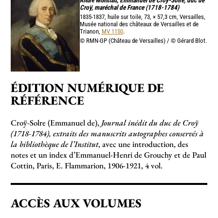
André Monsiau,
Emmanuel de Croÿ-Solre, duc de
Croÿ, maréchal de France (1718-1784)
1835-1837, huile sur toile, 73, × 57,3 cm, Versailles,
Musée national des châteaux de Versailles et de
Trianon,
MV 1150
.
© RMN-GP (Château de Versailles) / © Gérard Blot.
ÉDITION NUMÉRIQUE DE
RÉFÉRENCE
Croÿ-Solre (Emmanuel de),
Journal inédit du duc de Croÿ
(1718-1784), extraits des manuscrits autographes conservés à
la bibliothèque de l’Institut
, avec une introduction, des
notes et un index d’Emmanuel-Henri de Grouchy et de Paul
Cottin, Paris, E. Flammarion, 1906-1921, 4 vol.
ACCÈS AUX VOLUMES