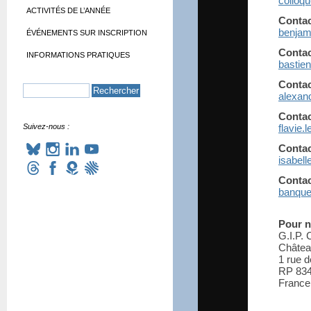
colloq
ACTIVITÉS DE L’ANNÉE
Contac
benjami
ÉVÉNEMENTS SUR INSCRIPTION
Contac
INFORMATIONS PRATIQUES
bastie
Contac
alexan
Contac
Suivez-nous :
flavie.
Contac
isabell
Contac
banque
Pour n
G.I.P. 
Châtea
1 rue 
RP 834
France