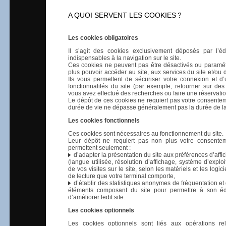
A QUOI SERVENT LES COOKIES
?
Les cookies obligatoires
Il s’agit des cookies exclusivement déposés par l’éd
indispensables à la navigation sur le site.
Ces cookies ne peuvent pas être désactivés ou paramé
plus pouvoir accéder au site, aux services du site et/ou d’
Ils vous permettent de sécuriser votre connexion et d’ut
fonctionnalités du site (par exemple, retourner sur de
vous avez effectué des recherches ou faire une réservatio
Le dépôt de ces cookies ne requiert pas votre consentem
durée de vie ne dépasse généralement pas la durée de la
Les cookies fonctionnels
Ces cookies sont nécessaires au fonctionnement du site.
Leur dépôt ne requiert pas non plus votre consentem
permettent seulement :
d’adapter la présentation du site aux préférences d’affi
(langue utilisée, résolution d’affichage, système d’exploita
de vos visites sur le site, selon les matériels et les logic
de lecture que votre terminal comporte,
d’établir des statistiques anonymes de fréquentation et d
éléments composant du site pour permettre à son édi
d’améliorer ledit site.
Les cookies optionnels
Les cookies optionnels sont liés aux opérations rel