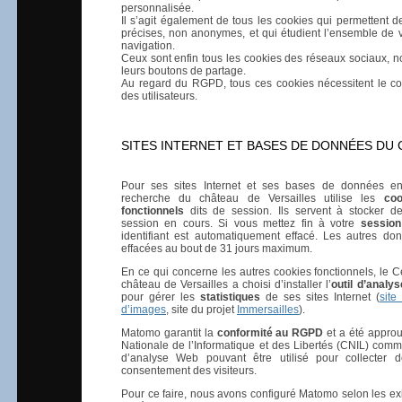
personnalisée.
Il s’agit également de tous les cookies qui permettent de
précises, non anonymes, et qui étudient l’ensemble de
navigation.
Ceux sont enfin tous les cookies des réseaux sociaux, 
leurs boutons de partage.
Au regard du RGPD, tous ces cookies nécessitent le c
des utilisateurs.
SITES INTERNET ET BASES DE DONNÉES DU
Pour ses sites Internet et ses bases de données en
recherche du château de Versailles utilise les
coo
fonctionnels
dits de session. Ils servent à stocker de
session en cours. Si vous mettez fin à votre
session
identifiant est automatiquement effacé. Les autres do
effacées au bout de 31 jours maximum.
En ce qui concerne les autres cookies fonctionnels, le 
château de Versailles a choisi d’installer l’
outil d’anal
pour gérer les
statistiques
de ses sites Internet (
site 
d’images
, site du projet
Immersailles
).
Matomo garantit la
conformité au RGPD
et a été appro
Nationale de l’Informatique et des Libertés (CNIL) comme
d’analyse Web pouvant être utilisé pour collecter
consentement des visiteurs.
Pour ce faire, nous avons configuré Matomo selon les e