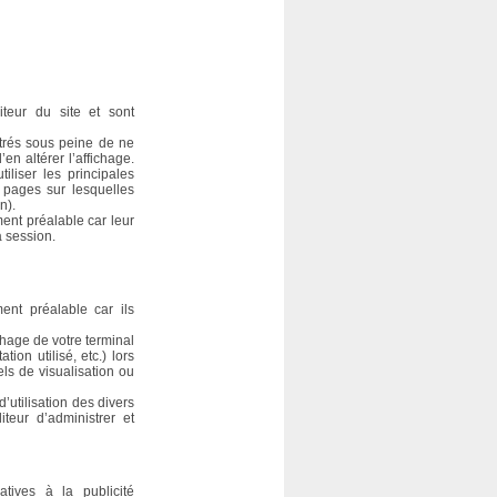
iteur du site et sont
trés sous peine de ne
en altérer l’affichage.
iliser les principales
s pages sur lesquelles
n).
ent préalable car leur
 session.
ent préalable car ils
chage de votre terminal
tion utilisé, etc.) lors
iels de visualisation ou
’utilisation des divers
teur d’administrer et
atives à la publicité