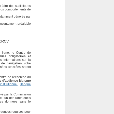
 faire des statistiques
 vos comportements de
notamment générés par
onsentement préalable
 CRCV
 ligne, le Centre de
kies obligatoires et
s informations sur la
 de navigation
, votre
nnées stockées seront
Centre de recherche du
yse d’audience Matomo
institutionnel
,
Banque
uvé par la Commission
 l’un des rares outils
 des données sans le
xigences requises pour