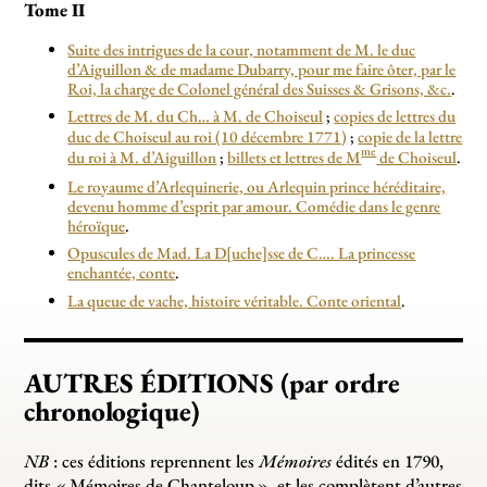
Tome II
Suite des intrigues de la cour, notamment de M. le duc
d’Aiguillon & de madame Dubarry, pour me faire ôter, par le
Roi, la charge de Colonel général des Suisses & Grisons, &c.
.
Lettres de M. du Ch… à M. de Choiseul
;
copies de lettres du
duc de Choiseul au roi (10 décembre 1771)
;
copie de la lettre
me
du roi à M. d’Aiguillon
;
billets et lettres de M
de Choiseul
.
Le royaume d’Arlequinerie, ou Arlequin prince héréditaire,
devenu homme d’esprit par amour. Comédie dans le genre
héroïque
.
Opuscules de Mad. La D[uche]sse de C…. La princesse
enchantée, conte
.
La queue de vache, histoire véritable. Conte oriental
.
AUTRES ÉDITIONS (par ordre
chronologique)
NB
: ces éditions reprennent les
Mémoires
édités en 1790,
dits «
Mémoires de Chanteloup
», et les complètent d’autres