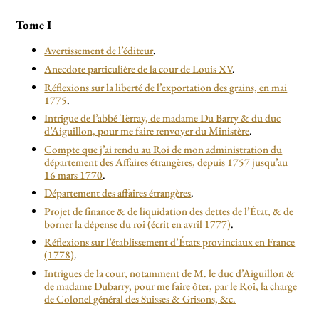
Tome I
Avertissement de l’éditeur
.
Anecdote particulière de la cour de Louis XV
.
Réflexions sur la liberté de l’exportation des grains, en mai
1775
.
Intrigue de l’abbé Terray, de madame Du Barry & du duc
d’Aiguillon, pour me faire renvoyer du Ministère
.
Compte que j’ai rendu au Roi de mon administration du
département des Affaires étrangères, depuis 1757 jusqu’au
16 mars 1770
.
Département des affaires étrangères
.
Projet de finance & de liquidation des dettes de l’État, & de
borner la dépense du roi (écrit en avril 1777)
.
Réflexions sur l’établissement d’États provinciaux en France
(1778)
.
Intrigues de la cour, notamment de M. le duc d’Aiguillon &
de madame Dubarry, pour me faire ôter, par le Roi, la charge
de Colonel général des Suisses & Grisons, &c.