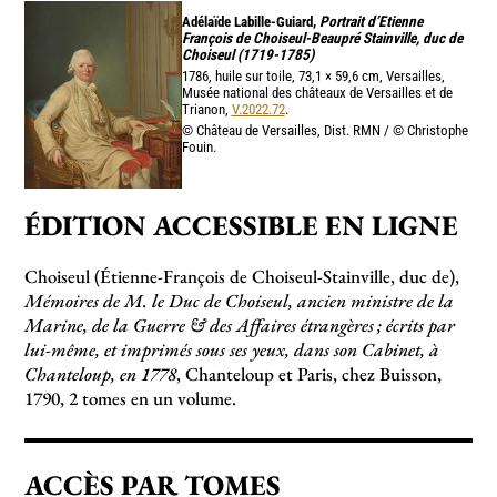
Adélaïde Labille-Guiard,
Portrait d’Etienne
François de Choiseul-Beaupré Stainville, duc de
Choiseul (1719-1785)
1786, huile sur toile, 73,1 × 59,6 cm, Versailles,
Musée national des châteaux de Versailles et de
Trianon,
V.2022.72
.
© Château de Versailles, Dist. RMN / © Christophe
Fouin.
ÉDITION ACCESSIBLE EN LIGNE
Choiseul (Étienne-François de Choiseul-Stainville, duc de),
Mémoires de M. le Duc de Choiseul, ancien ministre de la
Marine, de la Guerre & des Affaires étrangères
; écrits par
lui-même, et imprimés sous ses yeux, dans son Cabinet, à
Chanteloup, en 1778
, Chanteloup et Paris, chez Buisson,
1790, 2 tomes en un volume.
ACCÈS PAR TOMES