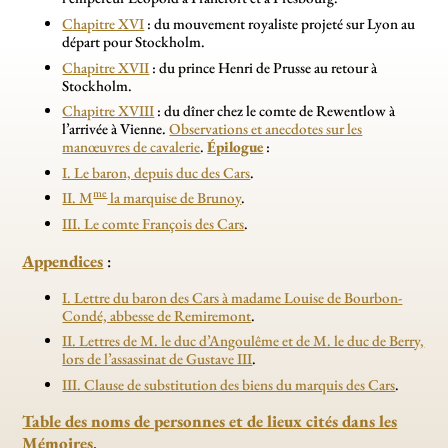
Chapitre XVI
: du mouvement royaliste projeté sur Lyon au
départ pour Stockholm.
Chapitre XVII
: du prince Henri de Prusse au retour à
Stockholm.
Chapitre XVIII
: du dîner chez le comte de Rewentlow à
l’arrivée à Vienne.
Observations et anecdotes sur les
manœuvres de cavalerie
.
Épilogue
:
I. Le baron, depuis duc des Cars
.
me
II. M
la marquise de Brunoy
.
III. Le comte François des Cars
.
Appendices
:
I. Lettre du baron des Cars à madame Louise de Bourbon-
Condé, abbesse de Remiremont
.
II. Lettres de M. le duc d’Angoulême et de M. le duc de Berry,
lors de l’assassinat de Gustave III
.
III. Clause de substitution des biens du marquis des Cars
.
Table des noms de personnes et de lieux cités dans les
Mémoires
.