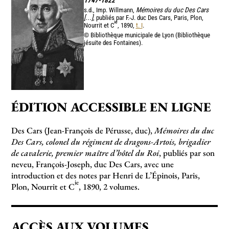
1747-1822
s.d., Imp. Willmann,
Mémoires du duc Des Cars
[...]
, publiés par F.-J. duc Des Cars, Paris, Plon,
ie
Nourrit et C
, 1890,
t. I
.
© Bibliothèque municipale de Lyon (Bibliothèque
jésuite des Fontaines).
ÉDITION ACCESSIBLE EN LIGNE
Des Cars (Jean-François de Pérusse, duc),
Mémoires du duc
Des Cars, colonel du régiment de dragons-Artois, brigadier
de cavalerie, premier maître d’hôtel du Roi
, publiés par son
neveu, François-Joseph, duc Des Cars, avec une
introduction et des notes par Henri de L’Épinois, Paris,
ie
Plon, Nourrit et C
, 1890, 2 volumes.
ACCÈS AUX VOLUMES