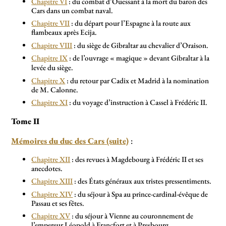
Chapitre VI
: du combat d’Ouessant à la mort du baron des
Cars dans un combat naval.
Chapitre VII
: du départ pour l’Espagne à la route aux
flambeaux après Ecija.
Chapitre VIII
: du siège de Gibraltar au chevalier d’Oraison.
Chapitre IX
: de l’ouvrage «
magique
» devant Gibraltar à la
levée du siège.
Chapitre X
: du retour par Cadix et Madrid à la nomination
de M. Calonne.
Chapitre XI
: du voyage d’instruction à Cassel à Frédéric II.
Tome II
Mémoires du duc des Cars (suite)
:
Chapitre XII
: des revues à Magdebourg à Frédéric II et ses
anecdotes.
Chapitre XIII
: des États généraux aux tristes pressentiments.
Chapitre XIV
: du séjour à Spa au prince-cardinal-évêque de
Passau et ses fêtes.
Chapitre XV
: du séjour à Vienne au couronnement de
l’empereur Léopold à Francfort et à Presbourg.