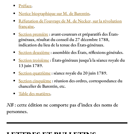
Préface
.
Notice biographique sur M. de Barentin
.
Réfutation de l’ouvrage de M. de Necker, sur la révolution
française
.
Section première
: avant-coureurs et préparatifs des États-
généraux, résultat du conseil du 27 décembre 1788,
indication du lieu de la tenue des États-généraux.
Section deuxième
: assemblée des États, réflexions générales.
Section troisième
: États-généraux jusqu’à la séance royale du
13 juin 1789.
Section quatrième
: séance royale du 20 juin 1789.
Section cinquième
: réunion des ordres, correspondance du
chancelier de Barentin, etc.
Table des matières
.
NB
: cette édition ne comporte pas d’index des noms de
personnes.