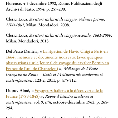
Florence, 4-5 décembre 1992, Rome, Publicazioni degli
Archivi di Stato, 1994, p. 257-290.
Clerici Luca,
Scrittori italiani di viaggio. Volume primo,
1700-1861
, Milan, Mondadori, 2008.
Clerici Luca,
Scrittori italiani di viaggio secondo, 1861-2000
,
Milan, Mondadori, 2013.
Del Pesco Daniela, «
La légation de Flavio Chigi à Paris en
1664 : mémoire et documents nouveaux (avec quelques
observations sur le Journal de voyage du cavalier Bernin en
France de Paul de Chantelou)
»,
Mélanges de l’École
française de Rome – Italie et Méditerranée modernes et
contemporaines
, 123-2, 2011, p. 475-512.
Dupuy Aimé, «
Voyageurs italiens à la découverte de la
France (1789-1848)
»,
Revue d’histoire moderne et
contemporaine
, vol. 9, n°4, octobre-décembre 1962, p. 265-
294.
Faitrop-Porta Anne-Christine,
Parigi vista dagli italiani :