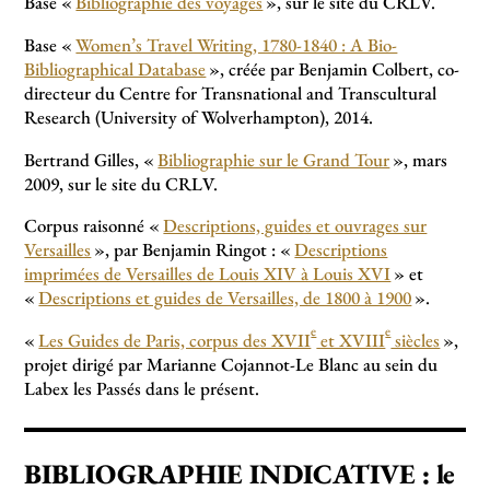
Base «
Bibliographie des voyages
», sur le site du CRLV.
Base «
Women’s Travel Writing, 1780-1840 : A Bio-
Bibliographical Database
», créée par Benjamin Colbert, co-
directeur du Centre for Transnational and Transcultural
Research (University of Wolverhampton), 2014.
Bertrand Gilles, «
Bibliographie sur le Grand Tour
», mars
2009, sur le site du CRLV.
Corpus raisonné «
Descriptions, guides et ouvrages sur
Versailles
», par Benjamin Ringot : «
Descriptions
imprimées de Versailles de Louis XIV à Louis XVI
» et
«
Descriptions et guides de Versailles, de 1800 à 1900
».
e
e
«
Les Guides de Paris, corpus des XVII
et XVIII
siècles
»,
projet dirigé par Marianne Cojannot-Le Blanc au sein du
Labex les Passés dans le présent.
BIBLIOGRAPHIE INDICATIVE : le