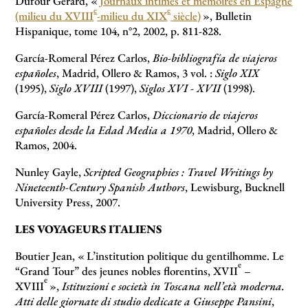
Dufour Gérard, «
Journaux intimes et mémoires en Espagne
e
e
(milieu du XVIII
-milieu du XIX
siècle)
», Bulletin
Hispanique, tome 104, n°2, 2002, p. 811-828.
García-Romeral Pérez Carlos,
Bio-bibliografía de viajeros
españoles
, Madrid, Ollero & Ramos, 3 vol. :
Siglo XIX
(1995),
Siglo XVIII
(1997),
Siglos XVI - XVII
(1998).
García-Romeral Pérez Carlos,
Diccionario de viajeros
españoles desde la Edad Media a 1970
, Madrid, Ollero &
Ramos, 2004.
Nunley Gayle,
Scripted Geographies : Travel Writings by
Nineteenth-Century Spanish Authors
, Lewisburg, Bucknell
University Press, 2007.
LES VOYAGEURS ITALIENS
Boutier Jean, «
L’institution politique du gentilhomme. Le
e
“Grand Tour” des jeunes nobles florentins, XVII
–
e
XVIII
»,
Istituzioni e società in Toscana nell’età moderna.
Atti delle giornate di studio dedicate a Giuseppe Pansini
,