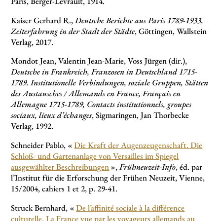
Paris, Berger-Levrault, 1914.
Kaiser Gerhard R.,
Deutsche Berichte aus Paris 1789-1933,
Zeiterfahrung in der Stadt der Städte
, Göttingen, Wallstein
Verlag, 2017.
Mondot Jean, Valentin Jean-Marie, Voss Jürgen (dir.),
Deutsche in Frankreich, Franzosen in Deutschland 1715-
1789. Institutionelle Verbindungen, soziale Gruppen, Stätten
des Austausches / Allemands en France, Français en
Allemagne 1715-1789, Contacts institutionnels, groupes
sociaux, lieux d’échanges
, Sigmaringen, Jan Thorbecke
Verlag, 1992.
Schneider Pablo, «
Die Kraft der Augenzeugenschaft. Die
Schloß- und Gartenanlage von Versailles im Spiegel
ausgewählter Beschreibungen
»,
Frühneuzeit-Info
, éd. par
l’Institut für die Erforschung der Frühen Neuzeit, Vienne,
15/2004, cahiers 1 et 2, p. 29-41.
Struck Bernhard, «
De l’affinité sociale à la différence
culturelle. La France vue par les voyageurs allemands au