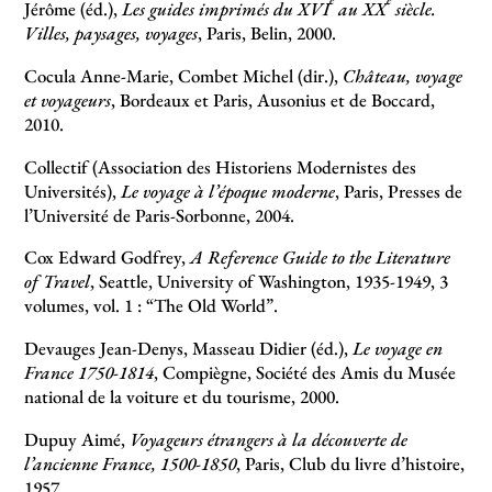
Jérôme (éd.),
Les guides imprimés du XVI
au XX
siècle.
Villes, paysages, voyages
, Paris, Belin, 2000.
Cocula Anne-Marie, Combet Michel (dir.),
Château, voyage
et voyageurs
, Bordeaux et Paris, Ausonius et de Boccard,
2010.
Collectif (Association des Historiens Modernistes des
Universités),
Le voyage à l’époque moderne
, Paris, Presses de
l’Université de Paris-Sorbonne, 2004.
Cox Edward Godfrey,
A Reference Guide to the Literature
of Travel
, Seattle, University of Washington, 1935-1949, 3
volumes, vol. 1 : “The Old World”.
Devauges Jean-Denys, Masseau Didier (éd.),
Le voyage en
France 1750-1814
, Compiègne, Société des Amis du Musée
national de la voiture et du tourisme, 2000.
Dupuy Aimé,
Voyageurs étrangers à la découverte de
l’ancienne France, 1500-1850
, Paris, Club du livre d’histoire,
1957.