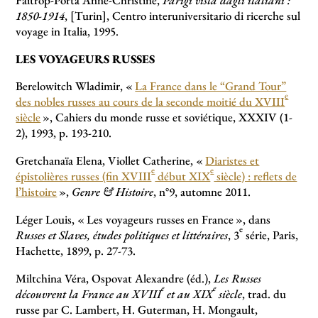
1850-1914
, [Turin], Centro interuniversitario di ricerche sul
voyage in Italia, 1995.
LES VOYAGEURS RUSSES
Berelowitch Wladimir, «
La France dans le “Grand Tour”
e
des nobles russes au cours de la seconde moitié du XVIII
siècle
», Cahiers du monde russe et soviétique, XXXIV (1-
2), 1993, p. 193-210.
Gretchanaïa Elena, Viollet Catherine, «
Diaristes et
e
e
épistolières russes (fin XVIII
début XIX
siècle) : reflets de
l’histoire
»,
Genre & Histoire
, n°9, automne 2011.
Léger Louis, «
Les voyageurs russes en France
», dans
e
Russes et Slaves, études politiques et littéraires
, 3
série, Paris,
Hachette, 1899, p. 27-73.
Miltchina Véra, Ospovat Alexandre (éd.),
Les Russes
e
e
découvrent la France au XVIII
et au XIX
siècle
, trad. du
russe par C. Lambert, H. Guterman, H. Mongault,