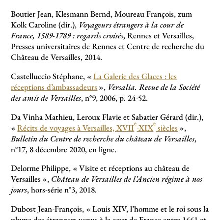
Boutier Jean, Klesmann Bernd, Moureau François, zum
Kolk Caroline (dir.),
Voyageurs étrangers à la cour de
France, 1589-1789 : regards croisés
, Rennes et Versailles,
Presses universitaires de Rennes et Centre de recherche du
Château de Versailles, 2014.
Castelluccio Stéphane, «
La Galerie des Glaces : les
réceptions d’ambassadeurs
»,
Versalia. Revue de la Société
des amis de Versailles
, n°9, 2006, p. 24-52.
Da Vinha Mathieu, Leroux Flavie et Sabatier Gérard (dir.),
e
e
«
Récits de voyages à Versailles, XVII
-XIX
siècles
»,
Bulletin du Centre de recherche du château de Versailles
,
n°17, 8 décembre 2020, en ligne.
Delorme Philippe, «
Visite et réceptions au château de
Versailles
»,
Château de Versailles de l’Ancien régime à nos
jours
, hors-série n°3, 2018.
Dubost Jean-François, «
Louis XIV, l’homme et le roi sous la
plume des étrangers venus à la cour de France entre 1661 et