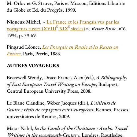
M. Orlov et G. Struve, Paris et Moscou, Éditions Librairie
du Globe et Éd. du Progrès, 1990.
Niqueux Michel, «
La France et les Français vus par les
e
e
voyageurs russes (XVIII
-XIX
siècles)
»,
Revue Russe
, n°6,
1994, p. 59-69.
Pingaud Léonce,
Les Français en Russie et les Russes en
France
, Paris, Perrin, 1886.
AUTRES VOYAGEURS
Bracewell Wendy, Drace-Francis Alex (éd.),
A Bibliography
of East European Travel Writing on Europe
, Budapest,
Central European University Press, 2008.
Le Blanc Claudine, Weber Jacques (dir.),
L’ailleurs de
l’autre : récits de voyageurs extra-européens
, Rennes, Presses
universitaires de Rennes, 2009.
Matar Nabil,
In the Lands of the Christians : Arabic Travel
Writings in the seventeenth-Century
, Londres, Routledge,