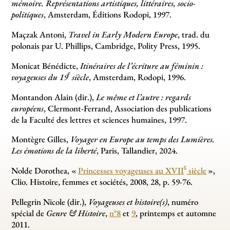
mémoire. Représentations artistiques, littéraires, socio-
politiques
, Amsterdam, Éditions Rodopi, 1997.
Maçzak Antoni,
Travel in Early Modern Europe
, trad. du
polonais par U. Phillips, Cambridge, Polity Press, 1995.
Monicat Bénédicte,
Itinéraires de l’écriture au féminin :
e
voyageuses du 19
siècle
, Amsterdam, Rodopi, 1996.
Montandon Alain (dir.),
Le même et l’autre : regards
européens
, Clermont-Ferrand, Association des publications
de la Faculté des lettres et sciences humaines, 1997.
Montègre Gilles,
Voyager en Europe au temps des Lumières.
Les émotions de la liberté
, Paris, Tallandier, 2024.
e
Nolde Dorothea, «
Princesses voyageuses au XVII
siècle
»,
Clio. Histoire‚ femmes et sociétés, 2008, 28, p. 59-76.
Pellegrin Nicole (dir.),
Voyageuses et histoire(s)
, numéro
spécial de
Genre & Histoire
,
n°8
et
9
, printemps et automne
2011.