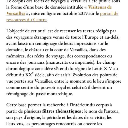
Le corpus des récits de voyages à Versailles a été publié sous
la forme d’une base de données intitulée «
Visiteurs de
Versailles
», mise en ligne en octobre 2019 sur le
portail de
ressources du Centre
.
L’objectif de cet outil est de recenser les textes rédigés par
des voyageurs étrangers venus de toute l’Europe et au-delà,
ayant laissé un témoignage de leurs impressions sur le
domaine, le château et la cour de Versailles, dans des
mémoires, des récits de voyage, des correspondances ou
encore des journaux (manuscrits ou imprimés). Le champ
chronologique considéré s’étend du règne de Louis XIV au
e
début du XX
siècle, afin de saisir l’évolution des points de
vue portés sur Versailles, entre le moment où le lieu s’impose
comme centre du pouvoir royal et celui où il devient un
témoignage du passé monarchique.
Cette base permet la recherche à l’intérieur du corpus à
partir de plusieurs
filtres thématiques
: le nom de l’auteur,
son pays d’origine, la période et les dates de sa visite, les
lieux vus, les personnages rencontrés ou encore les