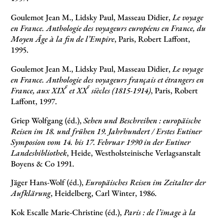
Goulemot Jean M., Lidsky Paul, Masseau Didier,
Le voyage
en France. Anthologie des voyageurs européens en France, du
Moyen Âge à la fin de l’Empire
, Paris, Robert Laffont,
1995.
Goulemot Jean M., Lidsky Paul, Masseau Didier,
Le voyage
en France. Anthologie des voyageurs français et étrangers en
e
e
France, aux XIX
et XX
siècles (1815-1914)
, Paris, Robert
Laffont, 1997.
Griep Wolfgang (éd.),
Sehen und Beschreiben : europäische
Reisen im 18. und frühen 19. Jahrhundert / Erstes Eutiner
Symposion vom 14. bis 17. Februar 1990 in der Eutiner
Landesbibliothek
, Heide, Westholsteinische Verlagsanstalt
Boyens & Co 1991.
Jäger Hans-Wolf (éd.),
Europäisches Reisen im Zeitalter der
Aufklärung
, Heidelberg, Carl Winter, 1986.
Kok Escalle Marie-Christine (éd.),
Paris : de l’image à la