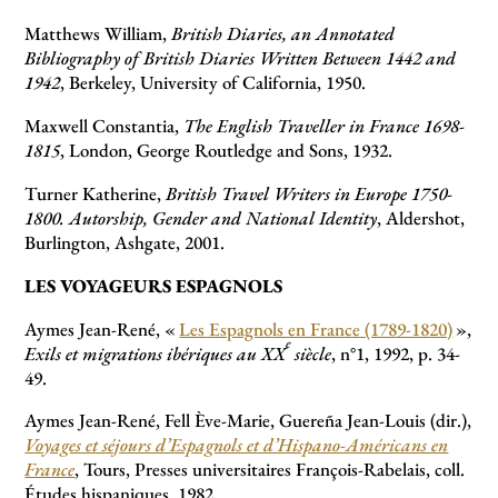
Matthews William,
British Diaries, an Annotated
Bibliography of British Diaries Written Between 1442 and
1942
, Berkeley, University of California, 1950.
Maxwell Constantia,
The English Traveller in France 1698-
1815
, London, George Routledge and Sons, 1932.
Turner Katherine,
British Travel Writers in Europe 1750-
1800. Autorship, Gender and National Identity
, Aldershot,
Burlington, Ashgate, 2001.
LES VOYAGEURS ESPAGNOLS
Aymes Jean-René, «
Les Espagnols en France (1789-1820)
»,
e
Exils et migrations ibériques au XX
siècle
, n°1, 1992, p. 34-
49.
Aymes Jean-René, Fell Ève-Marie, Guereña Jean-Louis (dir.),
Voyages et séjours d’Espagnols et d’Hispano-Américans en
France
, Tours, Presses universitaires François-Rabelais, coll.
Études hispaniques, 1982.