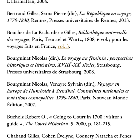
L’Harmattan, 2004.
Bertrand Gilles, Serna Pierre (dir),
La République en voyage,
1770-1830
, Rennes, Presses universitaires de Rennes, 2013.
Boucher de La Richarderie Gilles,
Bibliothèque universelle
des voyages
, Paris, Treuttel et Würtz, 1808, 6 vol.
; pour les
voyages faits en France,
vol. 3
.
Bourguinat Nicolas (dir.),
Le voyage au féminin : perspectives
e
e
historiques et littéraires, XVIII
-XX
siècles
, Strasbourg,
Presses universitaires de Strasbourg, 2008.
Bourguinat Nicolas, Venayre Sylvain (dir.),
Voyager en
Europe de Humboldt à Stendhal. Contraintes nationales et
tentations cosmopolites, 1790-1840
, Paris, Nouveau Monde
Édition, 2007.
Bucholz Robert O., «
Going to Court in 1700 : visitor’s
guide
»,
The Court Historian
, 5, 2000, p. 181-215.
Chabaud Gilles, Cohen Évelyne, Coquery Natacha et Penez
e
e