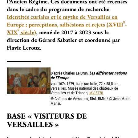
l’Ancien Régime. Ces documents ont été recensés
dans le cadre du programme de recherche
Identités curiales et le mythe de Versailles en
e
Europe : perceptions, adhésions et rejets (XVIII
-
e
XIX
siècle)
, mené de 2017 à 2023 sous la
direction de Gérard Sabatier et coordonné par
Flavie Leroux.
D’après Charles Le Brun,
Les différentes nations
de l’Europe
vers 1674-1679, huile sur toile, 72 × 58,5 cm,
Versailles, Musée national des châteaux de
Versailles et de Trianon,
MV 5778
.
© Château de Versailles, Dist. RMN / © Jean-Marc
Manaï.
BASE «
VISITEURS DE
VERSAILLES
»