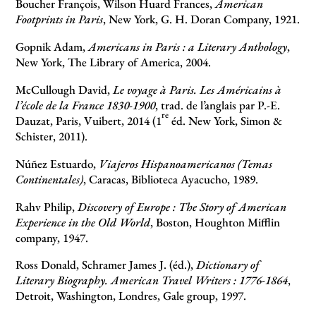
Boucher François, Wilson Huard Frances,
American
Footprints in Paris
, New York, G. H. Doran Company, 1921.
Gopnik Adam,
Americans in Paris : a Literary Anthology
,
New York, The Library of America, 2004.
McCullough David,
Le voyage à Paris. Les Américains à
l’école de la France 1830-1900
, trad. de l’anglais par P.-E.
re
Dauzat, Paris, Vuibert, 2014 (1
éd. New York, Simon &
Schister, 2011).
Núñez Estuardo,
Viajeros Hispanoamericanos (Temas
Continentales)
, Caracas, Biblioteca Ayacucho, 1989.
Rahv Philip,
Discovery of Europe : The Story of American
Experience in the Old World
, Boston, Houghton Mifflin
company, 1947.
Ross Donald, Schramer James J. (éd.),
Dictionary of
Literary Biography. American Travel Writers : 1776-1864
,
Detroit, Washington, Londres, Gale group, 1997.