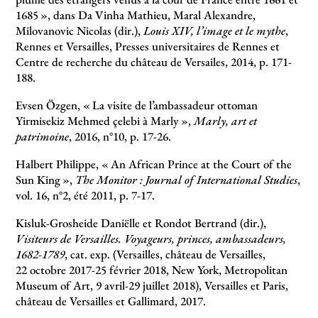
1685
», dans Da Vinha Mathieu, Maral Alexandre,
Milovanovic Nicolas (dir.),
Louis XIV, l’image et le mythe
,
Rennes et Versailles, Presses universitaires de Rennes et
Centre de recherche du château de Versailes, 2014, p. 171-
188.
Evsen Özgen, «
La visite de l’ambassadeur ottoman
Yirmisekiz Mehmed çelebi à Marly
»,
Marly, art et
patrimoine
, 2016, n°10, p. 17-26.
Halbert Philippe, «
An African Prince at the Court of the
Sun King
»,
The Monitor : Journal of International Studies
,
vol. 16, n°2, été 2011, p. 7-17.
Kisluk-Grosheide Daniëlle et Rondot Bertrand (dir.),
Visiteurs de Versailles. Voyageurs, princes, ambassadeurs,
1682-1789
, cat. exp. (Versailles, château de Versailles,
22 octobre 2017-25 février 2018, New York, Metropolitan
Museum of Art, 9 avril-29 juillet 2018), Versailles et Paris,
château de Versailles et Gallimard, 2017.