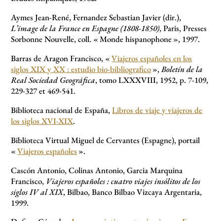
Aymes Jean-René, Fernandez Sebastian Javier (dir.),
L’image de la France en Espagne (1808-1850)
, Paris, Presses
Sorbonne Nouvelle, coll. «
Monde hispanophone
», 1997.
Barras de Aragon Francisco, «
Viajeros españoles en los
siglos XIX y XX : estudio bio-bibliografico
»,
Boletín de la
Real Sociedad Geográfica
, tomo LXXXVIII, 1952, p. 7-109,
229-327 et 469-541.
Biblioteca nacional de España,
Libros de viaje y viajeros de
los siglos XVI-XIX
.
Biblioteca Virtual Miguel de Cervantes (Espagne), portail
«
Viajeros españoles
».
Cascón Antonio, Colinas Antonio, Garcia Marquina
Francisco,
Viajeros españoles : cuatro viajes insólitos de los
siglos IV al XIX
, Bilbao, Banco Bilbao Vizcaya Argentaria,
1999.