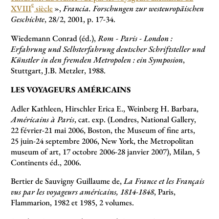
e
XVIII
siècle
»,
Francia. Forschungen zur westeuropäischen
Geschichte
, 28/2, 2001, p. 17-34.
Wiedemann Conrad (éd.),
Rom - Paris - London :
Erfahrung und Selbsterfahrung deutscher Schriftsteller und
Künstler in den fremden Metropolen : ein Symposion
,
Stuttgart, J.B. Metzler, 1988.
LES VOYAGEURS AMÉRICAINS
Adler Kathleen, Hirschler Erica E., Weinberg H. Barbara,
Américains à Paris
, cat. exp. (Londres, National Gallery,
22 février-21 mai 2006, Boston, the Museum of fine arts,
25 juin-24 septembre 2006, New York, the Metropolitan
museum of art, 17 octobre 2006-28 janvier 2007), Milan, 5
Continents éd., 2006.
Bertier de Sauvigny Guillaume de,
La France et les Français
vus par les voyageurs américains, 1814-1848
, Paris,
Flammarion, 1982 et 1985, 2 volumes.