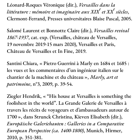
Léonard-Roques Véronique (dir.),
Versailles dans la
e
e
littérature : mémoire et imaginaire aux XIX
et XX
siècles
,
Clermont-Ferrand, Presses universitaires Blaise Pascal, 2005.
Salomé Laurent et Bonnotte Claire (dir.),
Versailles revival
1867-1937
, cat. exp. (Versailles, château de Versailles,
19 novembre 2019-15 mars 2020), Versailles et Paris,
Château de Versailles et In Fine, 2019.
Santini Chiara, «
Pietro Guerrini à Marly en 1684 et 1685 :
les vues et les commentaires d’un ingénieur italien sur le
chantier de la machine et du château
»,
Marly, art et
patrimoine
, n°3, 2009, p. 39-54.
Ziegler Hendrik, «
“His house at Versailles is something the
foolishest in the world”. La Grande Galerie de Versailles à
travers les récits de voyageurs et d’ambassadeurs autour de
1700
», dans Strunck Christina, Kieven Elisabeth (dir.),
Europäische Galeriebauten : Galleries in a Comparative
European Perspective (ca. 1400-1800)
, Munich, Hirmer,
2010, p. 351-381.