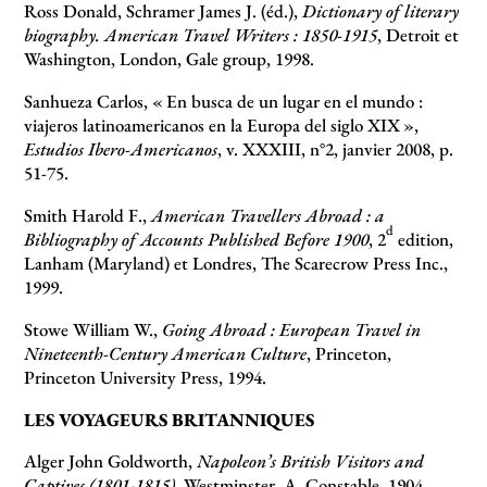
Ross Donald, Schramer James J. (éd.),
Dictionary of literary
biography. American Travel Writers : 1850-1915
, Detroit et
Washington, London, Gale group, 1998.
Sanhueza Carlos, «
En busca de un lugar en el mundo :
viajeros latinoamericanos en la Europa del siglo XIX
»,
Estudios Ibero-Americanos
, v. XXXIII, n°2, janvier 2008, p.
51-75.
Smith Harold F.,
American Travellers Abroad : a
d
Bibliography of Accounts Published Before 1900
, 2
edition,
Lanham (Maryland) et Londres, The Scarecrow Press Inc.,
1999.
Stowe William W.,
Going Abroad : European Travel in
Nineteenth-Century American Culture
, Princeton,
Princeton University Press, 1994.
LES VOYAGEURS BRITANNIQUES
Alger John Goldworth,
Napoleon’s British Visitors and
Captives (1801-1815)
, Westminster, A. Constable, 1904.