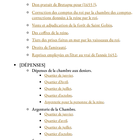
Don gratuit de Bretagne pour (1655
?)
.
Correction des comptes du roi par la chambre des comptes,
corrections données à la reine par le roi
.
Vente et adjudication de la forêt de Saint Gobin
.
Des coffres de la reine
.
Tiers des prises faites en mer par les vaisseaux du roi
.
Droits de l’amirauté
.
Reprises employées en l’état au vrai de l’année 1652
.
[DÉPENSES]
Dépenses de la chambre aux deniers.
Quartier de janvier
.
Quartier d’Avril
.
Quartier de juillet
.
Quartier d’octobre
.
Argenterie pour la personne de la reine
.
Argenterie de la Chambre.
Quartier de janvier
.
Quartier d’avril
.
Quartier de juillet
.
Quartier d’octobre
.