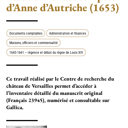
d’Anne d’Autriche (1653)
Documents comptables
Administration et finances
Maisons, officiers et commensalité
1643-1661 – régence et début du règne de Louis XIV
Ce tra­­­vail réa­­­lisé par le Centre de recher­­­che du
châ­­­teau de Versailles per­­­met d’accé­­­der à
l’inventaire détaillé du manus­­crit ori­­­gi­­­nal
(Français 23945), numé­­­risé et consul­­­ta­­­ble sur
Gallica.