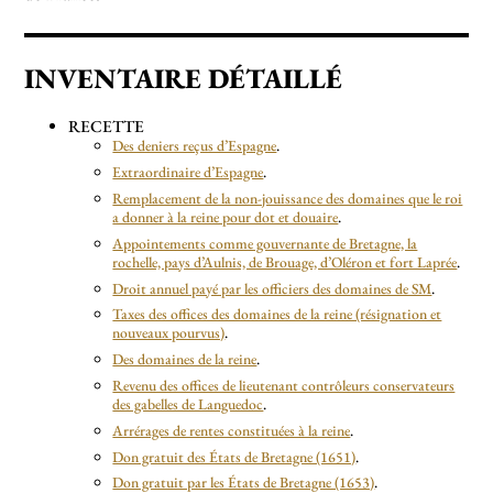
INVENTAIRE DÉTAILLÉ
RECETTE
Des deniers reçus d’Espagne
.
Extraordinaire d’Espagne
.
Remplacement de la non-jouissance des domaines que le roi
a donner à la reine pour dot et douaire
.
Appointements comme gouvernante de Bretagne, la
rochelle, pays d’Aulnis, de Brouage, d’Oléron et fort Laprée
.
Droit annuel payé par les officiers des domaines de SM
.
Taxes des offices des domaines de la reine (résignation et
nouveaux pourvus)
.
Des domaines de la reine
.
Revenu des offices de lieutenant contrôleurs conservateurs
des gabelles de Languedoc
.
Arrérages de rentes constituées à la reine
.
Don gratuit des États de Bretagne (1651)
.
Don gratuit par les États de Bretagne (1653)
.