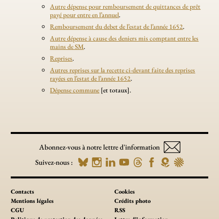
Autre dépense pour remboursement de quittances de prêt
payé pour entre en l’annuel
.
Remboursement du debet de l’estat de l’année 1652
.
Autre dépense à cause des deniers mis comptant entre les
mains de SM
.
Reprises
.
Autres reprises sur la recette ci-devant faite des reprises
rayées en l’estat de l’année 1652
.
Dépense commune
[et totaux].
Abonnez-vous à notre lettre d'information
Suivez-nous :
Contacts
Cookies
Mentions légales
Crédits photo
CGU
RSS