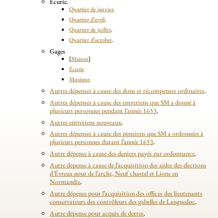
Écurie.
Quartier de janvier
.
Quartier d’avril
.
Quartier de juillet
.
Quartier d’octobre
.
Gages
[
Maison
]
Écurie
Musique
Autres dépenses à cause des dons et récompenses ordinaires
.
Autres dépenses à cause des entretiens que SM a donné à
plusieurs personnes pendant l’année 1653
.
Autres entretiens nouveaux
.
Autres dépenses à cause des pensions que SM a ordonnées à
plusieurs personnes durant l’année 1653
.
Autre dépense à cause des deniers payés par ordonnance
.
Autre dépense à cause de l’acquisition des aides des élections
d’Évreux pour de l’arche, Neuf chastel et Lions en
Normandie
.
Autre dépense pour l’acquisition des offices des lieutenants
conservateurs des contrôleurs des gabelles de Languedoc
.
Autre dépense pour acquis de dettes
.