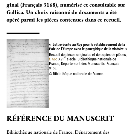
gi­nal (Français 3168), numé­risé et consul­ta­ble sur
Gallica. Un choix rai­sonné de docu­ments a été
opéré parmi les piè­ces conte­nues dans ce recueil.
«
Lettre écrite au Roy pour le rétablissement de la
Paix de l’Europe avec le panegirique de la victoire
»
Recueil de pièces originales et de copies de pièces,
e
f. 56r
, XVII
siècle, Bibliothèque nationale de
France, Département des Manuscrits, Français
3168.
© Bibliothèque nationale de France.
RÉFÉRENCE DU MANUSCRIT
Bibliothèque nationale de France, Département des