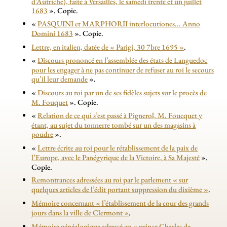
d’Autriche), faite à Versailles, le samedi trente et un juillet
1683
». Copie.
«
PASQUINI et MARPHORII interlocutiones... Anno
Domini 1683
». Copie.
Lettre, en italien, datée de «
Parigi, 30 7bre 1695
»
.
«
Discours prononcé en l’assemblée des états de Languedoc
pour les engager à ne pas continuer de refuser au roi le secours
qu’il leur demande
».
«
Discours au roi par un de ses fidèles sujets sur le procès de
M. Fouquet
». Copie.
«
Relation de ce qui s’est passé à Pignerol, M. Foucquet y
étant, au sujet du tonnerre tombé sur un des magasins à
poudre
».
«
Lettre écrite au roi pour le rétablissement de la paix de
l’Europe, avec le Panégyrique de la Victoire, à Sa Majesté
».
Copie.
Remontrances adressées au roi par le parlement «
sur
quelques articles de l’édit portant suppression du dixième
»
.
Mémoire concernant «
l’établissement de la cour des grands
jours dans la ville de Clermont
»
.
Mémoire généalogique adressé au «
prince Charles de