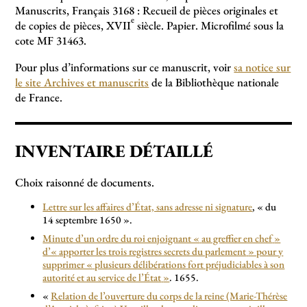
Manuscrits, Français 3168 : Recueil de pièces originales et
e
de copies de pièces, XVII
siècle. Papier. Microfilmé sous la
cote MF 31463.
Pour plus d’informations sur ce manuscrit, voir
sa notice sur
le site Archives et manuscrits
de la Bibliothèque nationale
de France.
INVENTAIRE DÉTAILLÉ
Choix raisonné de documents.
Lettre sur les affaires d’État, sans adresse ni signature
, «
du
14 septembre 1650
».
Minute d’un ordre du roi enjoignant «
au greffier en chef
»
d’«
apporter les trois registres secrets du parlement
» pour y
supprimer «
plusieurs délibérations fort préjudiciables à son
autorité et au service de l’État
»
. 1655.
«
Relation de l’ouverture du corps de la reine (Marie-Thérèse