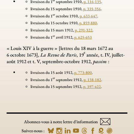
er
livraison du 1
septembre 1910,
p. 116-135
.
livraison du 15 septembre 1910,
p. 335-356
.
er
livraison du 1
octobre 1910,
p. 633-647
.
livraison du 15 octobre 1910,
p. 859-880
.
livraison du 15 mars 1912,
p. 291-322
.
er
livraison du 1
avril 1912,
p. 625-653
«
Louis XIV à la guerre
» [lettres du 18 mars 1672 au
e
6 octobre 1673],
La Revue de Paris
, 19
année, t. IV, juillet-
août 1912 et t. V, septembre-octobre 1912,
passim
:
livraison du 15 août 1912,
p. 773-800
.
er
livraison du 1
septembre 1912,
p. 138-182
.
livraison du 15 septembre 1912,
p. 397-422
.
Abonnez-vous à notre lettre d'information
Suivez-nous :