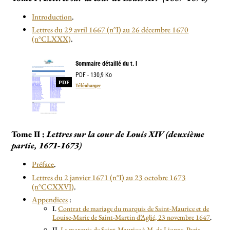
Introduction
.
Lettres du 29 avril 1667 (n°I) au 26 décembre 1670
(n°CLXXX)
.
Sommaire détaillé du t. I
PDF - 130,9 Ko
PDF
Télécharger
Tome II :
Lettres sur la cour de Louis XIV (deuxième
partie, 1671-1673)
Préface
.
Lettres du 2 janvier 1671 (n°I) au 23 octobre 1673
(n°CCXXVI)
.
Appendices
:
I.
Contrat de mariage du marquis de Saint-Maurice et de
Louise-Marie de Saint-Martin d’Aglié, 23 novembre 1647
.
II.
Le marquis de Saint-Maurice à M. de Lionne, Paris,