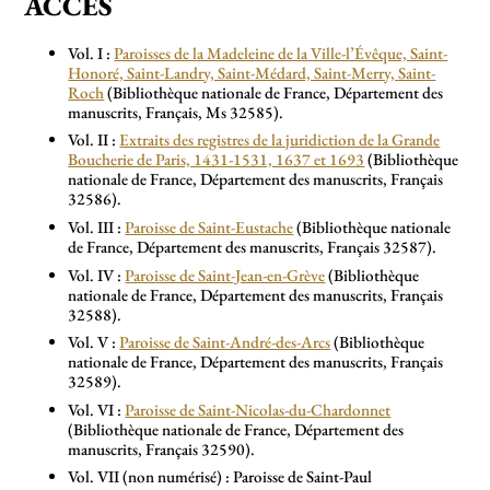
ACCÈS
Vol. I :
Paroisses de la Madeleine de la Ville-l’Évêque, Saint-
Honoré, Saint-Landry, Saint-Médard, Saint-Merry, Saint-
Roch
(Bibliothèque nationale de France, Département des
manuscrits, Français, Ms 32585).
Vol. II :
Extraits des registres de la juridiction de la Grande
Boucherie de Paris, 1431-1531, 1637 et 1693
(Bibliothèque
nationale de France, Département des manuscrits, Français
32586).
Vol. III :
Paroisse de Saint-Eustache
(Bibliothèque nationale
de France, Département des manuscrits, Français 32587).
Vol. IV :
Paroisse de Saint-Jean-en-Grève
(Bibliothèque
nationale de France, Département des manuscrits, Français
32588).
Vol. V :
Paroisse de Saint-André-des-Arcs
(Bibliothèque
nationale de France, Département des manuscrits, Français
32589).
Vol. VI :
Paroisse de Saint-Nicolas-du-Chardonnet
(Bibliothèque nationale de France, Département des
manuscrits, Français 32590).
Vol. VII (non numérisé) : Paroisse de Saint-Paul