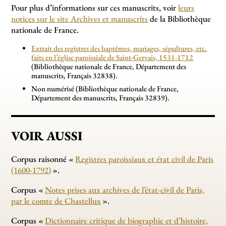
Pour plus d’informations sur ces manuscrits, voir
leurs
notices sur le site Archives et manuscrits
de la Bibliothèque
nationale de France.
Extrait des registres des baptêmes, mariages, sépultures, etc.
faits en l’église paroissiale de Saint-Gervais, 1531-1712
(Bibliothèque nationale de France, Département des
manuscrits, Français 32838).
Non numérisé (Bibliothèque nationale de France,
Département des manuscrits, Français 32839).
VOIR AUSSI
Corpus raisonné «
Registres paroissiaux et état civil de Paris
(1600-1792)
».
Corpus «
Notes prises aux archives de l’état-civil de Paris,
par le comte de Chastellux
».
Corpus «
Dictionnaire critique de biographie et d’histoire,