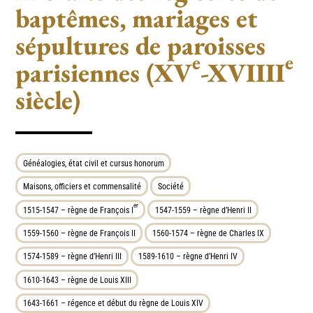
baptêmes, mariages et
sépultures de paroisses
e
e
parisiennes (XV
-XVIIII
siècle)
Généalogies, état civil et cursus honorum
Maisons, officiers et commensalité
Société
er
1515-1547 – règne de François I
1547-1559 – règne d’Henri II
1559-1560 – règne de François II
1560-1574 – règne de Charles IX
1574-1589 – règne d’Henri III
1589-1610 – règne d’Henri IV
1610-1643 – règne de Louis XIII
1643-1661 – régence et début du règne de Louis XIV