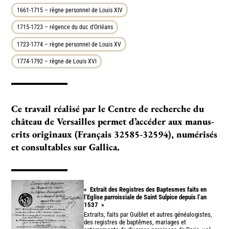
1661-1715 – règne personnel de Louis XIV
1715-1723 – régence du duc d’Orléans
1723-1774 – règne personnel de Louis XV
1774-1792 – règne de Louis XVI
Ce tra­­­­vail réa­­­­lisé par le Centre de recher­­­­che du
châ­­­­teau de Versailles per­­­­met d’accé­­­­der aux manus­­­
crits ori­­­­gi­­­­naux (Français 32585-32594), numé­­­­risés
et consul­­­­ta­­­­bles sur Gallica.
«
Extrait des Registres des Baptesmes faits en
l’Eglise parroissiale de Saint Sulpice depuis l’an
1537
»
Extraits, faits par Guiblet et autres généalogistes,
des registres de baptêmes, mariages et