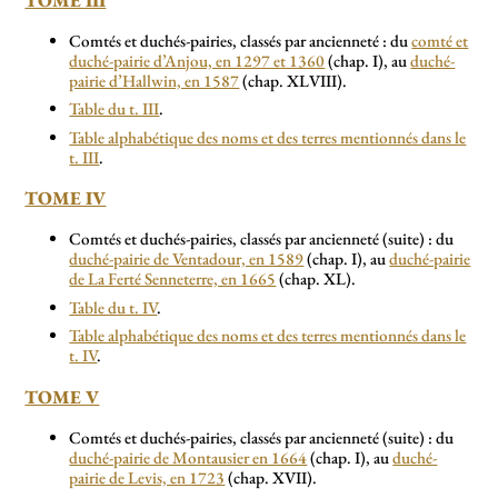
Comtés et duchés-pairies, classés par ancienneté : du
comté et
duché-pairie d’Anjou, en 1297 et 1360
(chap. I), au
duché-
pairie d’Hallwin, en 1587
(chap. XLVIII).
Table du t. III
.
Table alphabétique des noms et des terres mentionnés dans le
t. III
.
TOME IV
Comtés et duchés-pairies, classés par ancienneté (suite) : du
duché-pairie de Ventadour, en 1589
(chap. I), au
duché-pairie
de La Ferté Senneterre, en 1665
(chap. XL).
Table du t. IV
.
Table alphabétique des noms et des terres mentionnés dans le
t. IV
.
TOME V
Comtés et duchés-pairies, classés par ancienneté (suite) : du
duché-pairie de Montausier en 1664
(chap. I), au
duché-
pairie de Levis, en 1723
(chap. XVII).