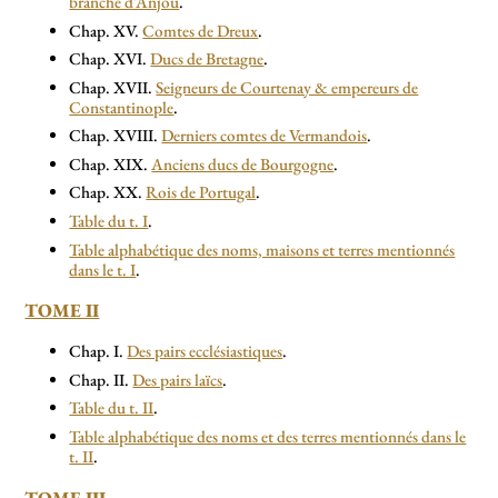
branche d’Anjou
.
Chap. XV.
Comtes de Dreux
.
Chap. XVI.
Ducs de Bretagne
.
Chap. XVII.
Seigneurs de Courtenay & empereurs de
Constantinople
.
Chap. XVIII.
Derniers comtes de Vermandois
.
Chap. XIX.
Anciens ducs de Bourgogne
.
Chap. XX.
Rois de Portugal
.
Table du t. I
.
Table alphabétique des noms, maisons et terres mentionnés
dans le t. I
.
TOME II
Chap. I.
Des pairs ecclésiastiques
.
Chap. II.
Des pairs laïcs
.
Table du t. II
.
Table alphabétique des noms et des terres mentionnés dans le
t. II
.
TOME III