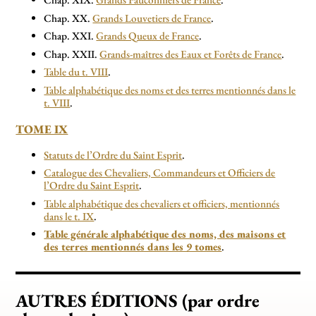
Chap. XIX.
Grands Fauconniers de France
.
Chap. XX.
Grands Louvetiers de France
.
Chap. XXI.
Grands Queux de France
.
Chap. XXII.
Grands-maîtres des Eaux et Forêts de France
.
Table du t. VIII
.
Table alphabétique des noms et des terres mentionnés dans le
t. VIII
.
TOME IX
Statuts de l’Ordre du Saint Esprit
.
Catalogue des Chevaliers, Commandeurs et Officiers de
l’Ordre du Saint Esprit
.
Table alphabétique des chevaliers et officiers, mentionnés
dans le t. IX
.
Table générale alphabétique des noms, des maisons et
des terres mentionnés dans les 9 tomes
.
AUTRES ÉDITIONS (par ordre