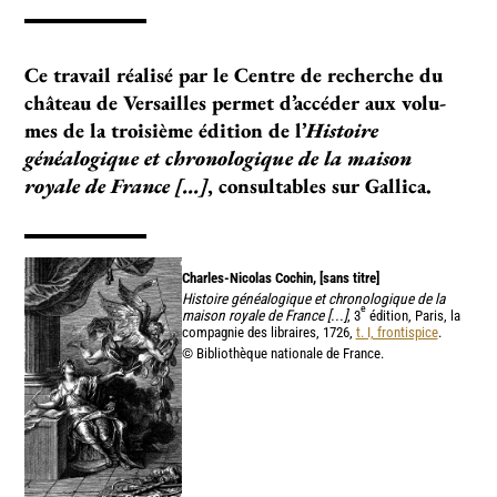
Ce tra­­­vail réa­­­lisé par le Centre de recher­­­che du
châ­­­teau de Versailles per­­­met d’accé­­­der aux volu­­
mes de la troisième édition de l’
Histoire
généalogique et chronologique de la maison
royale de France [...]
, consultables sur Gallica.
Charles-Nicolas Cochin, [sans titre]
Histoire généalogique et chronologique de la
e
maison royale de France [...]
, 3
édition, Paris, la
compagnie des libraires, 1726,
t. I, frontispice
.
© Bibliothèque nationale de France.