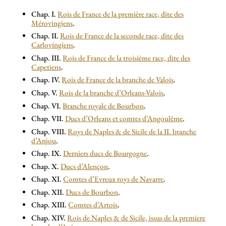
Chap. I.
Rois de France de la première race, dite des
Mérovingiens
.
Chap. II.
Rois de France de la seconde race, dite des
Carlovingiens
.
Chap. III.
Rois de France de la troisième race, dite des
Capetiens
.
Chap. IV.
Rois de France de la branche de Valois
.
Chap. V.
Rois de la branche d’Orleans-Valois
.
Chap. VI.
Branche royale de Bourbon
.
Chap. VII.
Ducs d’Orleans et comtes d’Angoulême
.
Chap. VIII.
Roys de Naples & de Sicile de la II. branche
d’Anjou
.
Chap. IX.
Derniers ducs de Bourgogne
.
Chap. X.
Ducs d’Alençon
.
Chap. XI.
Comtes d’Evreux roys de Navarre
.
Chap. XII.
Ducs de Bourbon
.
Chap. XIII.
Comtes d’Artois
.
Chap. XIV.
Rois de Naples & de Sicile, issus de la premiere