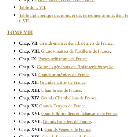
Table du t. VII
.
Table alphabétique des noms et des terres mentionnés dans le
t. VII
.
TOME VIII
Chap. VII.
Grands-maîtres des arbalétriers de France
.
Chap. VIII.
Grands-maîtres de l’artillerie de France
.
Chap. IX.
Portes-oriflamme de France
.
Chap. X.
Colonels généraux de l’Infanterie française
.
Chap. XI.
Grands aumôniers de France
.
Chap. XII.
Grands-maîtres de France
.
Chap. XIII.
Chambriers de France
.
Chap. XIV.
Grands Chambellans de France
.
Chap. XV.
Grands Écuyers de France
.
Chap. XVI.
Grands Bouteillers et Échansons de France
.
Chap. XVII.
Grands Panetiers de France
.
Chap. XVIII.
Grands Veneurs de France
.