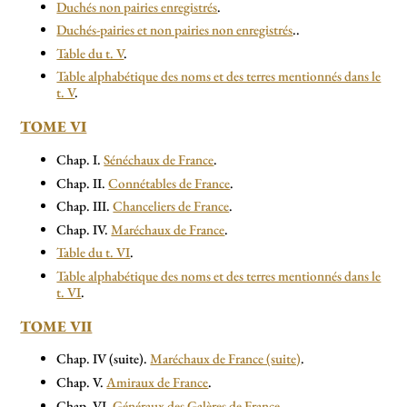
Duchés non pairies enregistrés
.
Duchés-pairies et non pairies non enregistrés
..
Table du t. V
.
Table alphabétique des noms et des terres mentionnés dans le
t. V
.
TOME VI
Chap. I.
Sénéchaux de France
.
Chap. II.
Connétables de France
.
Chap. III.
Chanceliers de France
.
Chap. IV.
Maréchaux de France
.
Table du t. VI
.
Table alphabétique des noms et des terres mentionnés dans le
t. VI
.
TOME VII
Chap. IV (suite).
Maréchaux de France (suite)
.
Chap. V.
Amiraux de France
.
Chap. VI.
Généraux des Galères de France
.