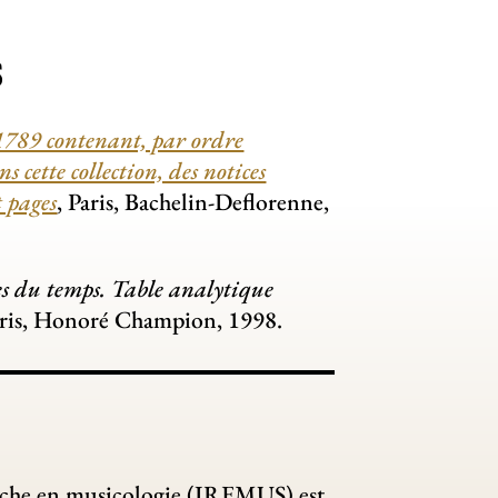
S
1789 contenant, par ordre
 cette collection, des notices
t pages
, Paris, Bachelin-Deflorenne,
s du temps. Table analytique
aris, Honoré Champion, 1998.
erche en musicologie (IREMUS) est