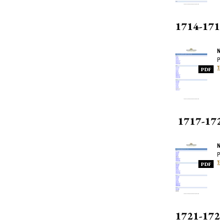
1714-171
N
P
T
PDF
1717-172
P
T
PDF
1721-172