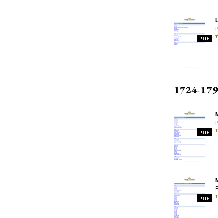
L
P
T
PDF
1724-179
M
P
T
PDF
M
P
T
PDF