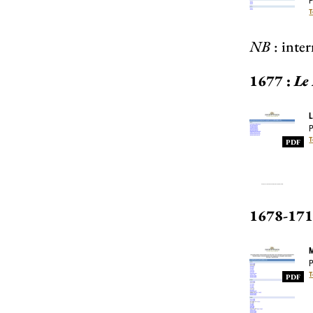
P
T
NB
: inte
1677 :
Le
L
P
T
PDF
1678-171
M
P
T
PDF