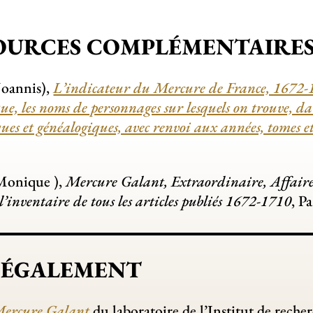
OURCES COMPLÉMENTAIRE
Joannis),
L’indicateur du Mercure de France, 1672-
e, les noms de personnages sur lesquels on trouve, dans
ues et généalogiques, avec renvoi aux années, tomes e
Monique ),
Mercure Galant, Extraordinaire, Affaire
l’inventaire de tous les articles publiés 1672-1710
, P
 ÉGALEMENT
ercure Galant
du laboratoire de l’Institut de rech