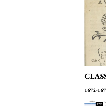
CLAS
1672-167
L
PDF