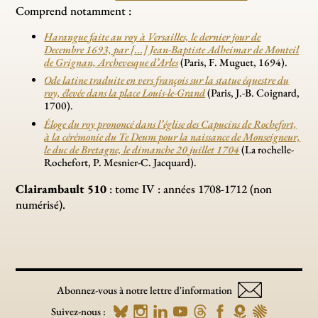
Comprend notamment :
Harangue faite au roy à Versailles, le dernier jour de
Decembre 1693, par [...] Jean-Baptiste Adheimar de Monteil
de Grignan, Archevesque d’Arles
(Paris, F. Muguet, 1694).
Ode latine traduite en vers françois sur la statue équestre du
roy, élevée dans la place Louis-le-Grand
(Paris, J.-B. Coignard,
1700).
Éloge du roy prononcé dans l’église des Capucins de Rochefort,
à la cérémonie du Te Deum pour la naissance de Monseigneur,
le duc de Bretagne, le dimanche 20 juillet 1704
(La rochelle-
Rochefort, P. Mesnier-C. Jacquard).
Clairambault 510
: tome IV : années 1708-1712 (non
numérisé).
Abonnez-vous à notre lettre d'information
Suivez-nous :