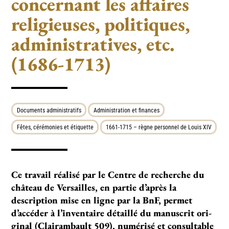
concernant les affaires
religieuses, politiques,
administratives, etc.
(1686-1713)
Documents administratifs
Administration et finances
Fêtes, cérémonies et étiquette
1661-1715 – règne personnel de Louis XIV
Ce tra­vail réa­lisé par le Centre de recher­che du
châ­teau de Versailles, en par­tie d’après la
description mise en ligne par la BnF, per­met
d’accé­der à l’inventaire détaillé du manus­crit ori­
gi­nal (Clairambault 509), numé­risé et consul­ta­ble