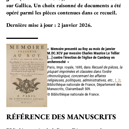
sur Gallica. Un choix rai­sonné de docu­ments a été
opéré parmi les piè­ces conte­nues dans ce recueil.
Dernière mise à jour : 2 janvier 2026.
«
Memoire presenté au Roy au mois de janvier
M.DC.XCV par messire Charles Maurice Le Tellier
[...] contre l’érection de l’église de Cambray en
archevesché
»
Paris, Impr. royale, 1695, dans
Recueil de pièces, la
plupart imprimées et classées dans l’ordre
chronologique, concernant les affaires
religieuses, politiques, administratives, etc.
,
f. 7r
,
Bibliothèque nationale de France, Département des
Manuscrits, Clairambault 509.
© Bibliothèque nationale de France.
RÉFÉRENCE DES MANUSCRITS