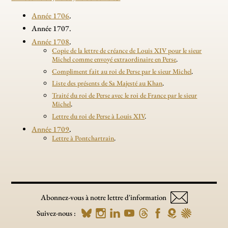
Année 1706
.
Année 1707.
Année 1708
.
Copie de la lettre de créance de Louis XIV pour le sieur
Michel comme envoyé extraordinaire en Perse
.
Compliment fait au roi de Perse par le sieur Michel
.
Liste des présents de Sa Majesté au Khan
.
Traité du roi de Perse avec le roi de France par le sieur
Michel
.
Lettre du roi de Perse à Louis XIV
.
Année 1709
.
Lettre à Pontchartrain
.
Abonnez-vous à notre lettre d'information
Suivez-nous :