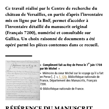
Ce tra­vail réa­lisé par le Centre de recher­che du
châ­teau de Versailles, en par­tie d’après l’inven­taire
mis en ligne par la BnF, per­met d’accé­der à
l’inventaire détaillé du manus­crit ori­gi­nal
(Français 7200), numé­risé et consul­ta­ble sur
Gallica. Un choix rai­sonné de docu­ments a été
opéré parmi les piè­ces conte­nues dans ce recueil.
e
«
Compliment fait au Roy de Perse le 7
juin 1708
par Mr Michel
»
«
Mémoire du sieur Michel sur le voyage qu’il a fait
en Perse [...]
»,
f. 125r
, Bibliothèque nationale de
France, Département des Manuscrits, Français
7200.
© Bibliothèque nationale de France.
RÉFÉRENCE DU MANUSCRIT