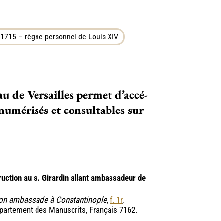
1715 – règne personnel de Louis XIV
eau de Versailles per­­­­met d’accé­­­­
­­­­risés et consul­­­­ta­­­­bles sur
ruction au s. Girardin allant ambassadeur de
 son ambassade à Constantinople
,
f. 1r
,
épartement des Manuscrits, Français 7162.