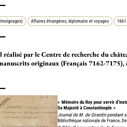
témoignages)
Affaires étrangères, diplomatie et voyages
1661-
ail réa­­­­lisé par le Centre de recher­­­­che du châ­­­­t
us­­­crits ori­­­­gi­­­­naux (Français 7162-7175), numé
«
Mémoire du Roy pour servir d’inst
Sa Majesté à Constantinople
»
Journal de M. de Girardin pendant
Bibliothèque nationale de France, D