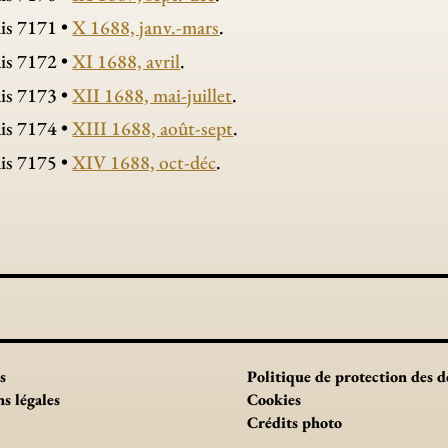
is 7171 •
X 1688, janv.-mars
.
is 7172 •
XI 1688, avril
.
is 7173 •
XII 1688, mai-juillet
.
is 7174 •
XIII 1688, août-sept
.
is 7175 •
XIV 1688, oct-déc
.
s
Politique de protection des 
s légales
Cookies
Crédits photo