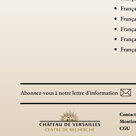
França
França
França
França
França
Abonnez-vous à notre lettre d'information
Contact
Mention
CGU