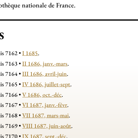
iothèque nationale de France.
S
is 7162 •
I 1685
.
is 7163 •
II 1686, janv.-mars
.
is 7164 •
III 1686, avril-juin
.
is 7165 •
IV 1686, juillet-sept
.
is 7166 •
V 1686, oct.-déc
.
is 7167 •
VI 1687, janv.-févr
.
is 7168 •
VII 1687, mars-mai
.
is 7169 •
VIII 1687, juin-août
.
is 7170 •
IX 1687, sept.-déc
.