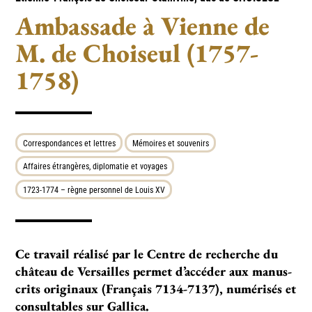
Ambassade à Vienne de
M. de Choiseul (1757-
1758)
Correspondances et lettres
Mémoires et souvenirs
Affaires étrangères, diplomatie et voyages
1723-1774 – règne personnel de Louis XV
Ce tra­­­­vail réa­­­­lisé par le Centre de recher­­­­che du
châ­­­­teau de Versailles per­­­­met d’accé­­­­der aux manus­­­
crits ori­­­­gi­­­­naux (Français 7134-7137), numé­­­­risés et
consul­­­­ta­­­­bles sur Gallica.