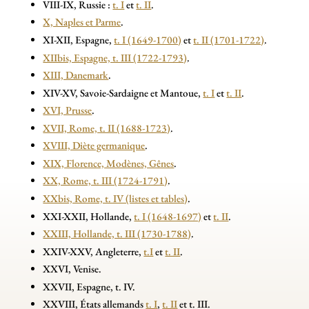
VIII-IX, Russie :
t. I
et
t. II
.
X, Naples et Parme
.
XI-XII, Espagne,
t. I (1649-1700)
et
t. II (1701-1722)
.
XIIbis, Espagne, t. III (1722-1793)
.
XIII, Danemark
.
XIV-XV, Savoie-Sardaigne et Mantoue,
t. I
et
t. II
.
XVI, Prusse
.
XVII, Rome, t. II (1688-1723)
.
XVIII, Diète germanique
.
XIX, Florence, Modènes, Gênes
.
XX, Rome, t. III (1724-1791)
.
XXbis, Rome, t. IV (listes et tables)
.
XXI-XXII, Hollande,
t. I (1648-1697)
et
t. II
.
XXIII, Hollande, t. III (1730-1788)
.
XXIV-XXV, Angleterre,
t.I
et
t. II
.
XXVI, Venise.
XXVII, Espagne, t. IV.
XXVIII, États allemands
t. I
,
t. II
et t. III.