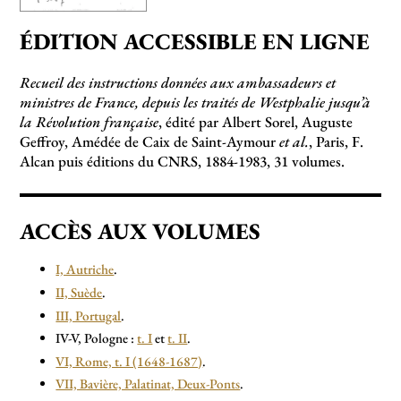
ÉDITION ACCESSIBLE EN LIGNE
Recueil des instructions données aux ambassadeurs et
ministres de France, depuis les traités de Westphalie jusqu’à
la Révolution française
, édité par Albert Sorel, Auguste
Geffroy, Amédée de Caix de Saint-Aymour
et al.
, Paris, F.
Alcan puis éditions du CNRS, 1884-1983, 31 volumes.
ACCÈS AUX VOLUMES
I, Autriche
.
II, Suède
.
III, Portugal
.
IV-V, Pologne :
t. I
et
t. II
.
VI, Rome, t. I (1648-1687)
.
VII, Bavière, Palatinat, Deux-Ponts
.