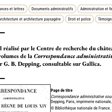
nces et lettres
Documents administratifs
Administration et f
architecture et architecture paysagère
Droit et police
Témoign
il réa­­­lisé par le Centre de recher­­­che du châ­­­t
olu­­mes de la
Correspondance administrative
r G. B. Depping, consultable sur Gallica.
Page de titre
Correspondance administrative sous 
Depping, Paris, imprimerie nationale
© Bibliothèque nationale de France.