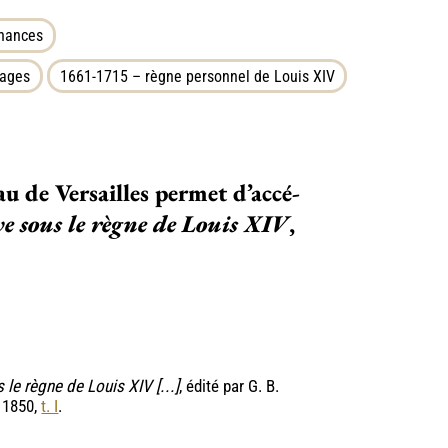
inances
ages
1661-1715 – règne personnel de Louis XIV
eau de Versailles per­­­met d’accé­­­
 sous le règne de Louis XIV
,
le règne de Louis XIV [...]
, édité par G. B.
, 1850,
t. I
.