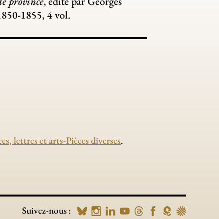
de province
, édité par Georges
1850-1855, 4 vol.
s, lettres et arts-Pièces diverses
.
Suivez-nous :