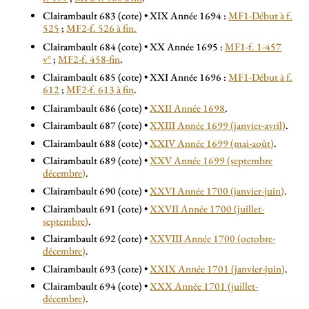
Clairambault 683 (cote) • XIX Année 1694 :
MF1-Début à f.
525
;
MF2-f. 526 à fin.
Clairambault 684 (cote) • XX Année 1695 :
MF1-f. 1-457
v°
;
MF2-f. 458-fin
.
Clairambault 685 (cote) • XXI Année 1696 :
MF1-Début à f.
612
;
MF2-f. 613 à fin
.
Clairambault 686 (cote) •
XXII Année 1698
.
Clairambault 687 (cote) •
XXIII Année 1699 (janvier-avril)
.
Clairambault 688 (cote) •
XXIV Année 1699 (mai-août)
.
Clairambault 689 (cote) •
XXV Année 1699 (septembre
décembre)
.
Clairambault 690 (cote) •
XXVI Année 1700 (janvier-juin)
.
Clairambault 691 (cote) •
XXVII Année 1700 (juillet-
septembre)
.
Clairambault 692 (cote) •
XXVIII Année 1700 (octobre-
décembre)
.
Clairambault 693 (cote) •
XXIX Année 1701 (janvier-juin)
.
Clairambault 694 (cote) •
XXX Année 1701 (juillet-
décembre)
.