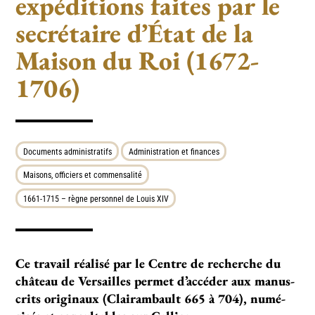
expéditions faites par le
secrétaire d’État de la
Maison du Roi (1672-
1706)
Documents administratifs
Administration et finances
Maisons, officiers et commensalité
1661-1715 – règne personnel de Louis XIV
Ce tra­­­­vail réa­­­­lisé par le Centre de recher­­­­che du
châ­­­­teau de Versailles per­­­­met d’accé­­­­der aux manus­­­
crits ori­­­­gi­­­­naux (Clairambault 665 à 704), numé­­­­