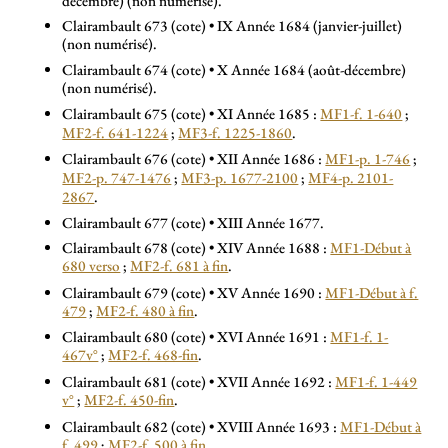
décembre) (non numérisé).
Clairambault 673 (cote) • IX Année 1684 (janvier-juillet)
(non numérisé).
Clairambault 674 (cote) • X Année 1684 (août-décembre)
(non numérisé).
Clairambault 675 (cote) • XI Année 1685 :
MF1-f. 1-640
;
MF2-f. 641-1224
;
MF3-f. 1225-1860
.
Clairambault 676 (cote) • XII Année 1686 :
MF1-p. 1-746
;
MF2-p. 747-1476
;
MF3-p. 1677-2100
;
MF4-p. 2101-
2867
.
Clairambault 677 (cote) • XIII Année 1677.
Clairambault 678 (cote) • XIV Année 1688 :
MF1-Début à
680 verso
;
MF2-f. 681 à fin
.
Clairambault 679 (cote) • XV Année 1690 :
MF1-Début à f.
479
;
MF2-f. 480 à fin
.
Clairambault 680 (cote) • XVI Année 1691 :
MF1-f. 1-
467v°
;
MF2-f. 468-fin
.
Clairambault 681 (cote) • XVII Année 1692 :
MF1-f. 1-449
v°
;
MF2-f. 450-fin
.
Clairambault 682 (cote) • XVIII Année 1693 :
MF1-Début à
f. 499
;
MF2-f. 500 à fin
.