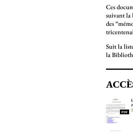
Ces docume
suivant la
des “mémoi
tricentena
Suit la lis
la Bibliot
ACCÈ
L
P
T
PDF