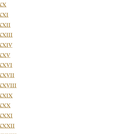
 XX
XXI
XXII
XXIII
 XXIV
 XXV
 XXVI
XXVII
XXVIII
 XXIX
 XXX
 XXXI
XXXII