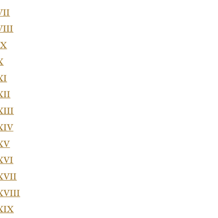
VII
VIII
IX
X
XI
XII
XIII
XIV
 XV
XVI
XVII
XVIII
XIX