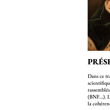
PRÉS
Dans ce tr
scientifiq
rassemblés
(BNF…). Le
la cohéren