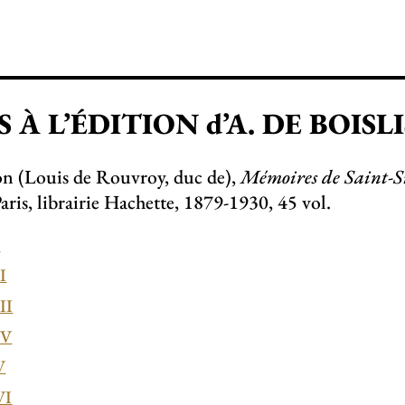
 À L’ÉDITION d’A. DE BOISL
on (Louis de Rouvroy, duc de),
Mémoires de Saint-
Paris, librairie Hachette, 1879-1930, 45 vol.
I
I
II
IV
V
VI