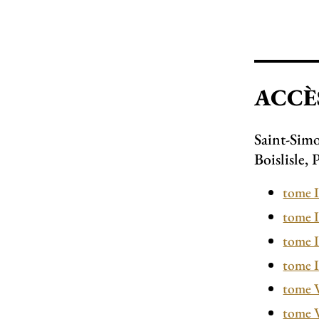
ACCÈS
Saint-Sim
Boislisle, 
tome 
tome I
tome I
tome 
tome 
tome 