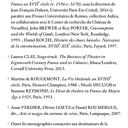
e
France au XVII
siècle (v. 1594-v. 1670)
, sous la direction de
Jean-François Dubost, Université Paris-Est-Créteil, 2016 (à
paraître aux Presses Universitaires de Rennes, collection Aulica,
en collaboration avec le Centre de recherche du Château de
Versailles). John BREWER et Roy PORTER,
Consumption
and the Worlds of Goods
, Londres/New York, Routledge,
1993
; Daniel ROCHE,
Histoire des choses banales. Naissance
e
e
de la consommation, XVIII
-XIX
siècles
, Paris, Fayard, 1997.
4
Lauren CLAY,
Stagestruck. The Business of Theater in
Eignteenth-Century France and its Colonies
, Ithaca/Londres,
Cornell University Press, 2013.
e
5
Martine de ROUGEMONT,
La Vie théâtrale au XVIIII
siècle
, Paris, Honoré Champion, 1988
; Nicole DECUGIS et
Suzanne REYMOND,
Le Décor de théâtre en France du Moyen
Âge à 1925
, Paris, 1953.
6
Anne VERDIER, Olivier GOETZ et Daniel ROUMERGUE,
dir.,
Arts et usages du costume de scène
, Paris, Lampsaque, 2007.
7
Outre les monographies consacrées aux dessinateurs de la