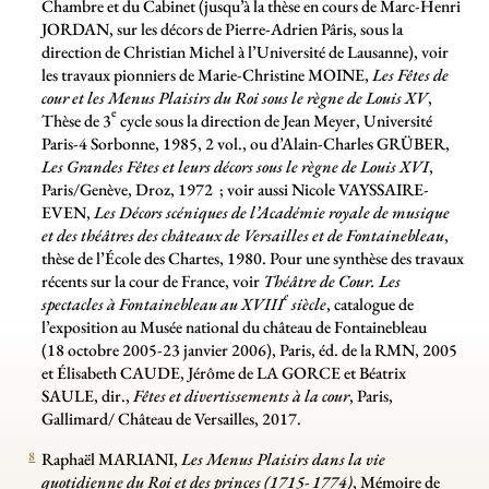
Chambre et du Cabinet (jusqu’à la thèse en cours de Marc-Henri
JORDAN, sur les décors de Pierre-Adrien Pâris, sous la
direction de Christian Michel à l’Université de Lausanne), voir
les travaux pionniers de Marie-Christine MOINE,
Les Fêtes de
cour et les Menus Plaisirs du Roi sous le règne de Louis XV
,
e
Thèse de 3
cycle sous la direction de Jean Meyer, Université
Paris-4 Sorbonne, 1985, 2 vol., ou d’Alain-Charles GRÜBER,
Les Grandes Fêtes et leurs décors sous le règne de Louis XVI
,
Paris/Genève, Droz, 1972
; voir aussi Nicole VAYSSAIRE-
EVEN,
Les Décors scéniques de l’Académie royale de musique
et des théâtres des châteaux de Versailles et de Fontainebleau
,
thèse de l’École des Chartes, 1980. Pour une synthèse des travaux
récents sur la cour de France, voir
Théâtre de Cour. Les
e
spectacles à Fontainebleau au XVIII
siècle
, catalogue de
l’exposition au Musée national du château de Fontainebleau
(18 octobre 2005-23 janvier 2006), Paris, éd. de la RMN, 2005
et Élisabeth CAUDE, Jérôme de LA GORCE et Béatrix
SAULE, dir.,
Fêtes et divertissements à la cour
, Paris,
Gallimard/ Château de Versailles, 2017.
8
Raphaël MARIANI,
Les Menus Plaisirs dans la vie
quotidienne du Roi et des princes (1715- 1774)
, Mémoire de