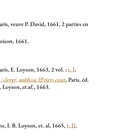
aris, veuve P. David, 1661, 2 parties en
 Loison, 1661.
aris, E. Loyson, 1663, 2 vol. :
t. I
.
: clergé, noblesse & tiers estat
, Paris, éd.
B. Loyson,
et al.
, 1663.
e, I. B. Loyson, et. al, 1665,
t. II
.