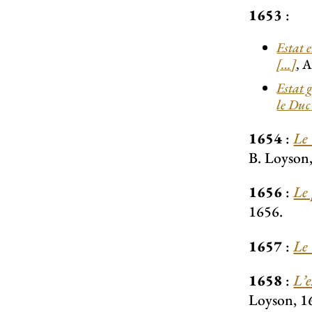
1653
:
Estat 
[…]
, 
Estat 
le Duc
1654
:
Le 
B. Loyson
1656
:
Le 
1656.
1657
:
Le 
1658
:
L’e
Loyson, 1