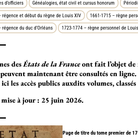
es d’officiers
Généalogies, état civil et cursus honorum
Périod
 régence et début du règne de Louis XIV
1661-1715 – règne pers
 régence du duc d’Orléans
1723-1774 – règne personnel de Loui
mes des
États de la France
ont fait l’objet d
, peuvent maintenant être consultés en ligne.
ici les accès publics auxdits volumes, classés
mise à jour : 25 juin 2026.
Page de titre du tome premier de 1