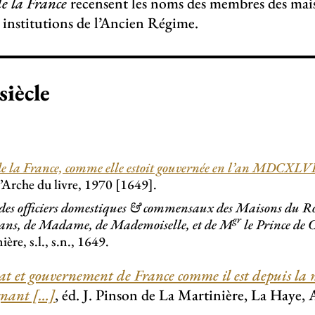
de la France
recensent les noms des membres des maiso
s institutions de l’Ancien Régime.
siècle
de la France, comme elle estoit gouvernée en l’an MDCXLV
 l’Arche du livre, 1970 [1649].
 des officiers domestiques & commensaux des Maisons du Ro
gr
ans, de Madame, de Mademoiselle, et de M
le Prince de C
ère, s.l., s.n., 1649.
at et gouvernement de France comme il est depuis la
gnant […]
, éd. J. Pinson de La Martinière, La Haye, 