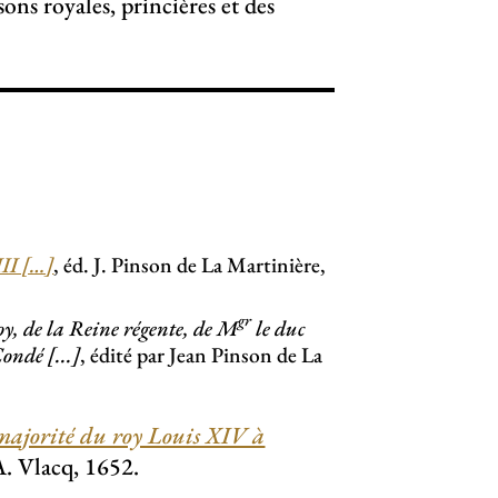
ns royales, princières et des
III […]
, éd. J. Pinson de La Martinière,
gr
y, de la Reine régente, de M
le duc
ondé [...]
, édité par Jean Pinson de La
 majorité du roy Louis XIV à
A. Vlacq, 1652.