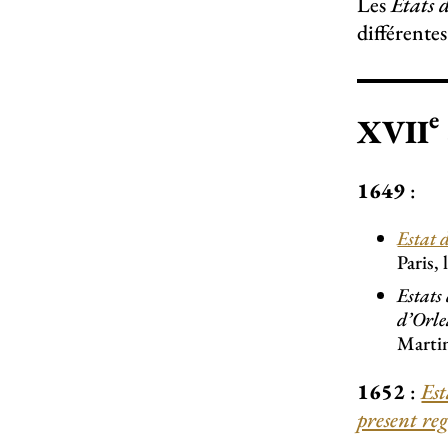
Les
États 
différente
e
XVII
1649
:
Estat 
Paris,
Estats
d’Orle
Martini
1652
:
Est
present re