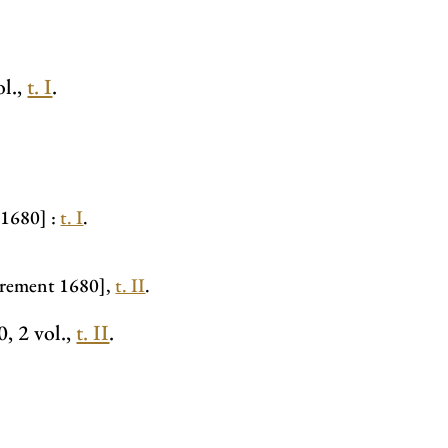
ol.,
t. I
.
 1680] :
t. I
.
roprement 1680],
t. II
.
0, 2 vol.,
t. II
.