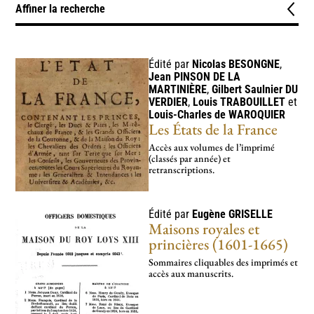
Affiner la recherche
Typologie
Documents administratifs
Documents comptables
3
2
Édité par
Nicolas
BESONGNE
,
Jean
PINSON DE LA
Généalogies, état civil et cursus honorum
Périodiques
2
3
MARTINIÈRE
,
Gilbert Saulnier
DU
VERDIER
,
Louis
TRABOUILLET
et
Louis-Charles de
WAROQUIER
Thèmes
Les États de la France
Administration et finances
1
Accès aux volumes de l’imprimé
(classés par année) et
Affaires étrangères, diplomatie et voyages
1
retranscriptions.
Maisons, officiers et commensalité
Société
12
3
Édité par
Eugène
GRISELLE
Périodes
Maisons royales et
princières (1601-1665)
er
1515-1547 – règne de François I
1547-1559 – règne d’Henri II
3
2
Sommaires cliquables des imprimés et
1559-1560 – règne de François II
1560-1574 – règne de Charles IX
accès aux manuscrits.
2
3
1574-1589 – règne d’Henri III
1589-1610 – règne d’Henri IV
3
4