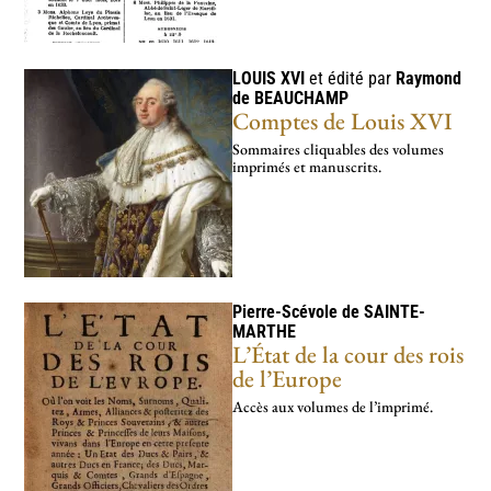
1610-1643 – règne de Louis XIII
5
1643-1661 – régence et début du règne de Louis XIV
5
1661-1715 – règne personnel de Louis XIV
LOUIS XVI
et édité par
Raymond
7
de
BEAUCHAMP
1715-1723 – régence du duc d’Orléans
Comptes de Louis XVI
3
1723-1774 – règne personnel de Louis XV
Sommaires cliquables des volumes
6
imprimés et manuscrits.
1774-1792 – règne de Louis XVI
1789- …
5
1
Pierre-Scévole de
SAINTE-
MARTHE
L’État de la cour des rois
de l’Europe
Accès aux volumes de l’imprimé.