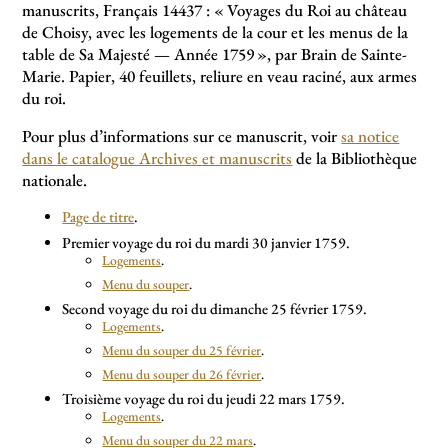
manuscrits, Français 14437 : «
Voyages du Roi au château
de Choisy, avec les logements de la cour et les menus de la
table de Sa Majesté — Année 1759
», par Brain de Sainte-
Marie. Papier, 40 feuillets, reliure en veau raciné, aux armes
du roi.
Pour plus d’informations sur ce manuscrit, voir
sa notice
dans le catalogue Archives et manuscrits
de la Bibliothèque
nationale.
Page de titre
.
Premier voyage du roi du mardi 30 janvier 1759.
Logements
.
Menu du souper
.
Second voyage du roi du dimanche 25 février 1759.
Logements
.
Menu du souper du 25 février
.
Menu du souper du 26 février
.
Troisième voyage du roi du jeudi 22 mars 1759.
Logements
.
Menu du souper du 22 mars
.