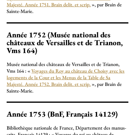
Majesté. Année 1751. Brain delit. et scrip.
», par Brain de
Sainte-Marie.
Année 1752 (Musée national des
châteaux de Versailles et de Trianon,
Vms 164)
Musée national des châteaux de Versailles et de Trianon,
Vms 164 : «
Voyages du Roy au château de Choisy avec les
logements de la Cour et les Menus de la Table de Sa
Majesté. Année 1752. Brain delit. et scrip.
», par Brain de
Sainte-Marie.
Année 1753 (BnF, Français 14129)
Bibliothèque natio­nale de France, Département des manus­
crits, Français 14129 : «
Voyages du roi au château de