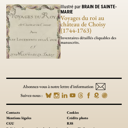
Illustré par
BRAIN DE SAINTE-
MARIE
Voyages du roi au
château de Choisy
(1744-1763)
Inventaires détaillés cliquables des
manuscrits.
Abonnez-vous à notre lettre d'information
Suivez-nous :
Contacts
Cookies
Mentions légales
Crédits photo
CGU
RSS