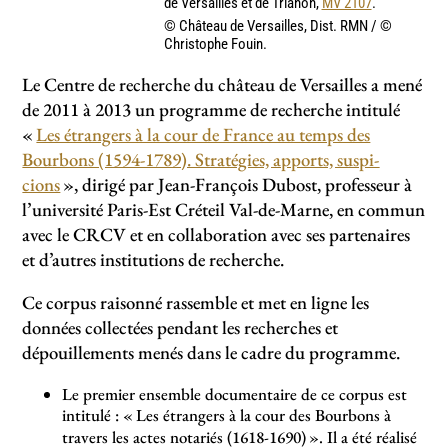
de Versailles et de Trianon,
MV 2107
.
© Château de Versailles, Dist. RMN / ©
Christophe Fouin.
Le Centre de recher­che du châ­teau de Versailles a mené
de 2011 à 2013 un pro­gramme de recher­che intitulé
«
Les étrangers à la cour de France au temps des
Bourbons (1594-1789). Stratégies, apports, sus­pi­
cions
», dirigé par Jean-François Dubost, professeur à
l’université Paris-Est Créteil Val-de-Marne, en commun
avec le CRCV et en col­la­bo­ra­tion avec ses par­tenai­res
et d’autres ins­ti­tu­tions de recher­che.
Ce corpus raisonné rassemble et met en ligne les
données collectées pendant les recherches et
dépouillements menés dans le cadre du programme.
Le premier ensemble documentaire de ce corpus est
intitulé : «
Les étrangers à la cour des Bourbons à
travers les actes notariés (1618-1690)
». Il a été réalisé