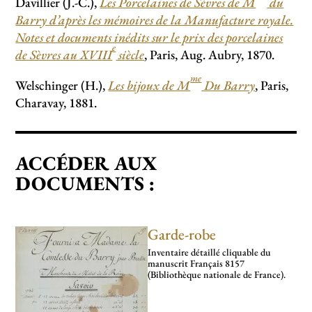
Davillier (J.-C.),
Les Porcelaines de Sèvres de M
du
Barry d’après les mémoires de la Manufacture royale.
Notes et documents inédits sur le prix des porcelaines
e
de Sèvres au XVIII
siècle
, Paris, Aug. Aubry, 1870.
me
Welschinger (H.),
Les bijoux de M
Du Barry
, Paris,
Charavay, 1881.
ACCÉDER AUX
DOCUMENTS :
Garde-robe
Inventaire détaillé cli­­qua­­ble du
manus­­crit Français 8157
(Bibliothèque nationale de France).