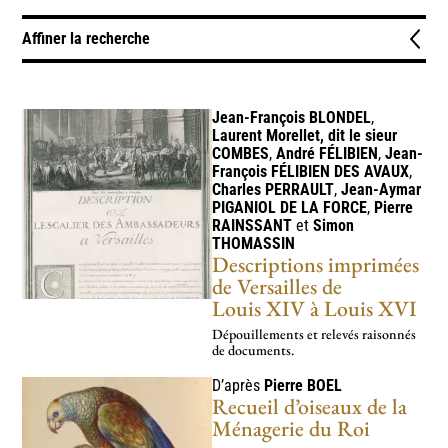
Affiner la recherche
Typologie
Corpus raisonnés
Documents administratifs
4
1
Jean-François
BLONDEL
,
Laurent Morellet, dit le sieur
Généalogies, état civil et cursus honorum
Inventaires de collections
1
4
COMBES
,
André
FÉLIBIEN
,
Jean-
François
FÉLIBIEN DES AVAUX
,
Mémoires et souvenirs
Sources iconographiques
2
5
Charles
PERRAULT
,
Jean-Aymar
PIGANIOL DE LA FORCE
,
Pierre
RAINSSANT
et
Simon
Thèmes
THOMASSIN
Descriptions imprimées
Bâtiments, architecture et architecture paysagère
7
de Versailles de
Sciences et médecine
Témoignages
2
2
Louis XIV à Louis XVI
Dépouillements et relevés raisonnés
Périodes
de documents.
er
1515-1547 – règne de François I
1547-1559 – règne d’Henri II
1
1
D’après
Pierre
BOEL
Recueil d’oiseaux de la
1559-1560 – règne de François II
1560-1574 – règne de Charles IX
1
1
Ménagerie du Roi
1574-1589 – règne d’Henri III
1589-1610 – règne d’Henri IV
1
2