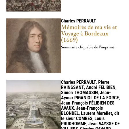
Charles
PERRAULT
Mémoires de ma vie et
Voyage à Bordeaux
(1669)
Sommaire cliquable de l’imprimé.
Charles
PERRAULT
,
Pierre
RAINSSANT
,
André
FÉLIBIEN
,
Simon
THOMASSIN
,
Jean-
Aymar
PIGANIOL DE LA FORCE
,
Jean-François
FÉLIBIEN DES
AVAUX
,
Jean-François
BLONDEL
,
Laurent Morellet, dit
le sieur
COMBES
,
Louis
PRUDHOMME
,
Jean
VAYSSE DE