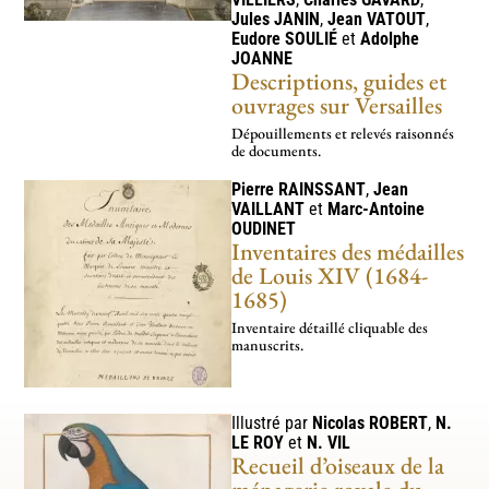
VILLIERS
,
Charles
GAVARD
,
Jules
JANIN
,
Jean
VATOUT
,
Eudore
SOULIÉ
et
Adolphe
JOANNE
Descriptions, guides et
ouvrages sur Versailles
Dépouillements et relevés raisonnés
de documents.
Pierre
RAINSSANT
,
Jean
VAILLANT
et
Marc-Antoine
OUDINET
Inventaires des médailles
de Louis XIV (1684-
1685)
Inventaire détaillé cli­­qua­­ble des
manus­­crits.
Illustré par
Nicolas
ROBERT
,
N.
LE ROY
et
N.
VIL
Recueil d’oiseaux de la
ménagerie royale du