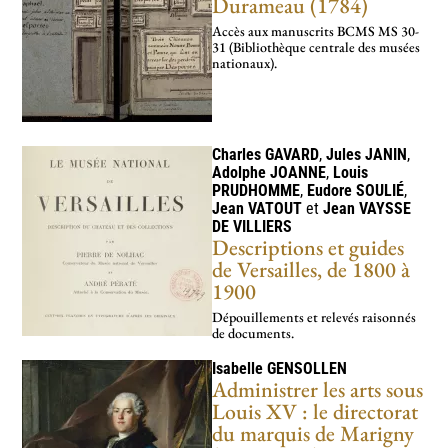
Durameau (1784)
Accès aux manuscrits BCMS MS 30-
31 (Bibliothèque centrale des musées
nationaux).
Charles
GAVARD
,
Jules
JANIN
,
Adolphe
JOANNE
,
Louis
PRUDHOMME
,
Eudore
SOULIÉ
,
Jean
VATOUT
et
Jean
VAYSSE
DE VILLIERS
Descriptions et guides
de Versailles, de 1800 à
1900
Dépouillements et relevés raisonnés
de documents.
Isabelle
GENSOLLEN
Administrer les arts sous
Louis XV : le directorat
du marquis de Marigny