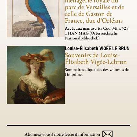
parc de Versailles et de
celle de Gaston de
France, duc d’Orléans
Accès aux manus­crits Cod. Min. 52 /
1 HAN MAG (Österreichische
Nationalbibliothek).
Louise-Élisabeth
VIGÉE LE BRUN
Souvenirs de Louise-
Élisabeth Vigée-Lebrun
Sommaires cliquables des volumes de
l’imprimé.
Abonnez-vous à notre lettre d'information