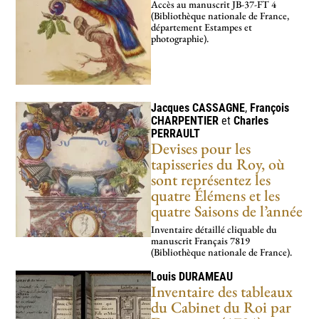
Accès au manus­crit JB-37-FT 4
(Bibliothèque nationale de France,
1610-1643 – règne de Louis XIII
2
département Estampes et
photographie).
1643-1661 – régence et début du règne de Louis XIV
4
1661-1715 – règne personnel de Louis XIV
10
1715-1723 – régence du duc d’Orléans
4
Jacques
CASSAGNE
,
François
1723-1774 – règne personnel de Louis XV
7
CHARPENTIER
et
Charles
PERRAULT
1774-1792 – règne de Louis XVI
1789- …
7
5
Devises pour les
tapisseries du Roy, où
sont représentez les
quatre Élémens et les
quatre Saisons de l’année
Inventaire détaillé cliquable du
manuscrit Français 7819
(Bibliothèque nationale de France).
Louis
DURAMEAU
Inventaire des tableaux
du Cabinet du Roi par