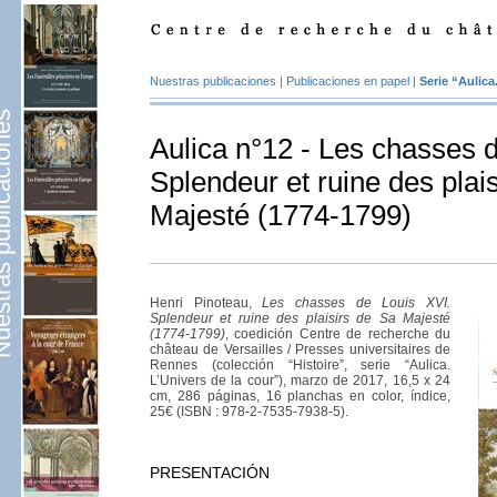
Nuestras publicaciones
|
Publicaciones en papel
|
Serie “Aulica
publicaciones
Aulica n°12 - Les chasses d
Splendeur et ruine des plai
Majesté (1774-1799)
Henri Pinoteau,
Les chasses de Louis XVI.
Splendeur et ruine des plaisirs de Sa Majesté
(1774-1799)
, coedición Centre de recherche du
château de Versailles / Presses universitaires de
Rennes (colección “Histoire”, serie “Aulica.
L’Univers de la cour”), marzo de 2017, 16,5 x 24
cm, 286 páginas, 16 planchas en color, índice,
25€ (ISBN : 978-2-7535-7938-5).
PRESENTACIÓN