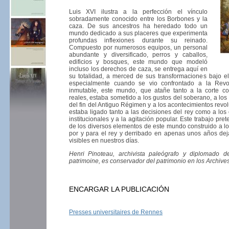
Luis XVI ilustra a la perfección el vínculo
sobradamente conocido entre los Borbones y la
caza. De sus ancestros ha heredado todo un
mundo dedicado a sus placeres que experimenta
profundas inflexiones durante su reinado.
Compuesto por numerosos equipos, un personal
abundante y diversificado, perros y caballos,
edificios y bosques, este mundo que modeló
incluso los derechos de caza, se entrega aquí en
su totalidad, a merced de sus transformaciones bajo el
especialmente cuando se vio confrontado a la Revo
inmutable, este mundo, que atañe tanto a la corte c
reales, estaba sometido a los gustos del soberano, a los
del fin del Antiguo Régimen y a los acontecimientos revo
estaba ligado tanto a las decisiones del rey como a los 
institucionales y a la agitación popular. Este trabajo pr
de los diversos elementos de este mundo construido a lo 
por y para el rey y derribado en apenas unos años de
visibles en nuestros días.
Henri Pinoteau, archivista paleógrafo y diplomado del
patrimoine, es conservador del patrimonio en los Archive
ENCARGAR LA PUBLICACIÓN
Presses universitaires de Rennes