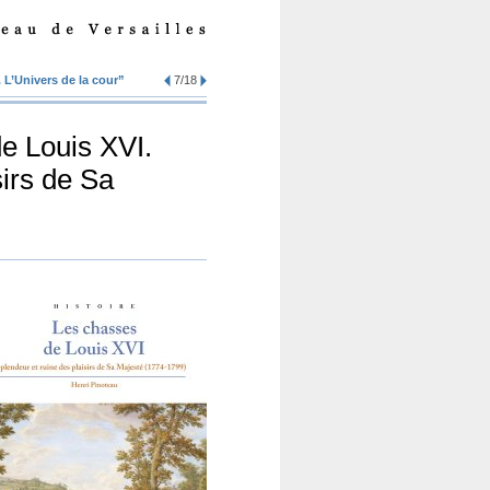
. L’Univers de la cour”
7/18
e Louis XVI.
sirs de Sa