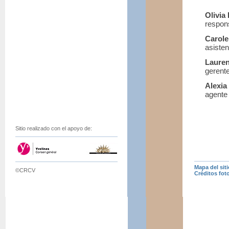
Olivi
respons
Carol
asisten
Laure
gerent
Alexi
agente
Sitio realizado con el apoyo de:
Mapa del siti
©CRCV
Créditos fot