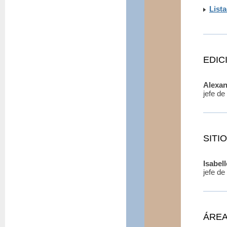
List
EDIC
Alexa
jefe d
SITI
Isabel
jefe d
ÁREA