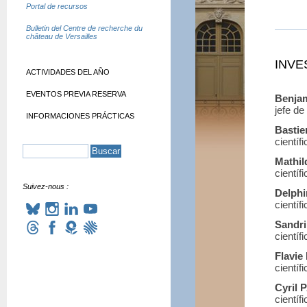
Portal de recursos
Bulletin del Centre de recherche du
château de Versailles
INVE
ACTIVIDADES DEL AÑO
EVENTOS PREVIA RESERVA
Benja
jefe d
INFORMACIONES PRÁCTICAS
Basti
científ
Mathi
científ
Suivez-nous :
Delph
científ
Sandr
científ
Flavi
científ
Cyril
científ