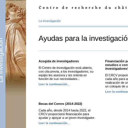
La investigación
Ayudas para la investigaci
stigación
Acogida de investigadores
Financiación p
estudios o con
El Centro de investigación está abierto,
investigadores
con cita previa, a los investigadores; su
equipo les asesora y les orienta en
El CRCV propone
función de sus necesidades...
cada año para a
realización de u
Leer la continuación...
un coloquio de u
Leer la continua
Becas del Centro (2014-2022)
Cada año, desde 2014 hasta 2022, el
CRCV proporcionó financiación para
ayudar y apoyar a un joven investigador.
Leer la continuación...