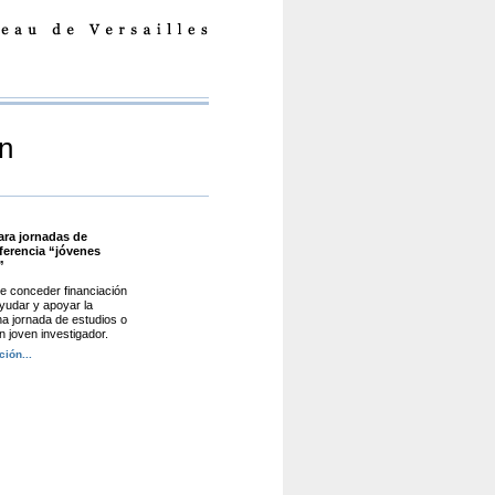
ón
ara jornadas de
ferencia “jóvenes
”
 conceder financiación
yudar y apoyar la
na jornada de estudios o
n joven investigador.
ción...