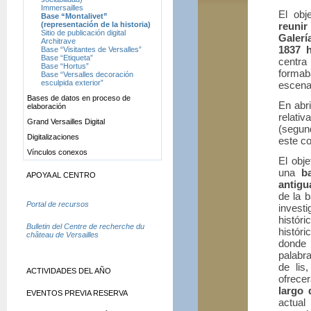
Immersailles
El obj
Base “Montalivet”
(representación de la historia)
reunir
Sitio de publicación digital
Galerí
Architrave
1837 h
Base “Visitantes de Versalles”
Base “Etiqueta”
centra
Base “Hortus”
formab
Base “Versalles decoración
esculpida exterior”
escenas
Bases de datos en proceso de
En abri
elaboración
relati
Grand Versailles Digital
(segund
Digitalizaciones
este co
Vínculos conexos
El obje
una
b
APOYA AL CENTRO
antig
de la 
Portal de recursos
investi
histór
Bulletin del Centre de recherche du
históri
château de Versailles
donde 
palabra
de lis
ACTIVIDADES DEL AÑO
ofrece
largo 
EVENTOS PREVIA RESERVA
actual