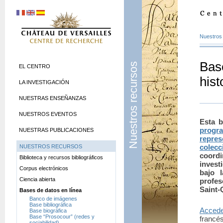
Nuestros
Base
Nuestros recursos
EL CENTRO
hist
LA INVESTIGACIÓN
NUESTRAS ENSEÑANZAS
NUESTROS EVENTOS
Esta b
progr
NUESTRAS PUBLICACIONES
repres
colecc
NUESTROS RECURSOS
coor
Biblioteca y recursos bibliográficos
invest
Corpus electrónicos
bajo l
Ciencia abierta
profes
Saint-
Bases de datos en línea
Banco de imágenes
Base bibliográfica
Acced
Base biográfica
Base “Prosocour” (redes y
francés
sociabilidad)