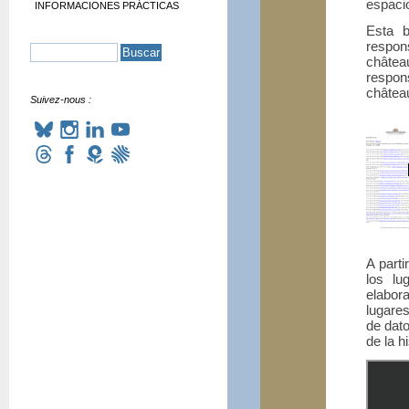
espacio
INFORMACIONES PRÁCTICAS
Esta b
respon
châtea
respon
château
Suivez-nous :
A parti
los lu
elabo
lugare
de dat
de la h