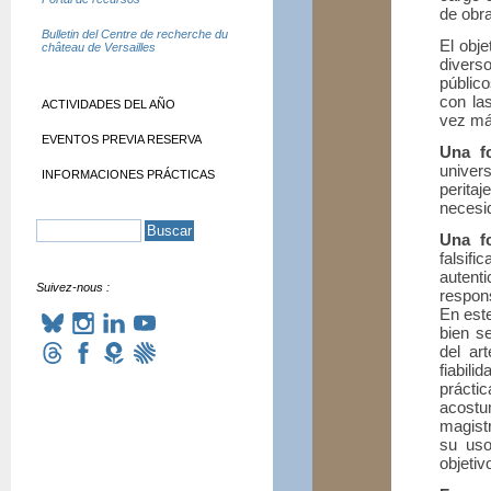
de obra
Bulletin del Centre de recherche du
El obje
château de Versailles
divers
público
con las
ACTIVIDADES DEL AÑO
vez má
EVENTOS PREVIA RESERVA
Una fo
univers
INFORMACIONES PRÁCTICAS
perita
necesi
Una f
falsifi
auten
Suivez-nous :
respon
En este
bien s
del art
fiabil
prácti
acostu
magistr
su uso
objetiv