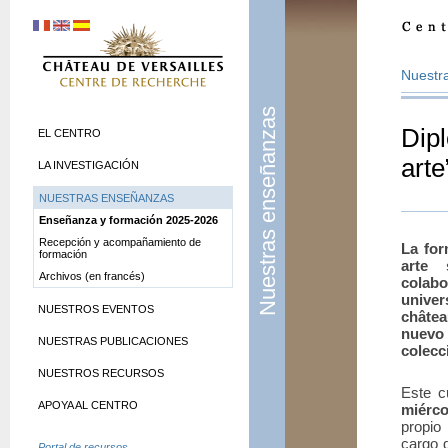
Nuestr
Nuestras enseñanzas
Dipl
EL CENTRO
arte
LA INVESTIGACIÓN
NUESTRAS ENSEÑANZAS
Enseñanza y formación 2025-2026
Recepción y acompañamiento de
La fo
formación
arte 
Archivos (en francés)
colab
univer
NUESTROS EVENTOS
châtea
nuevo 
NUESTRAS PUBLICACIONES
colecc
NUESTROS RECURSOS
Este c
APOYA AL CENTRO
miérco
propio
cargo 
Portal de recursos