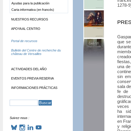
francé
Ayudas para la publicación
1278-9
Carta informativa (en francés)
NUESTROS RECURSOS
PRES
APOYA AL CENTRO
Gaspare
Portal de recursos
que se 
durant
Bulletin del Centre de recherche du
miembr
château de Versailles
creado
fiestas
una de 
ACTIVIDADES DEL AÑO
contine
sin em
EVENTOS PREVIA RESERVA
conser
sala de
INFORMACIONES PRÁCTICAS
fe de 
destru
gráfic
veces 
ha sid
interna
Suivez-nous :
en Fran
y reli