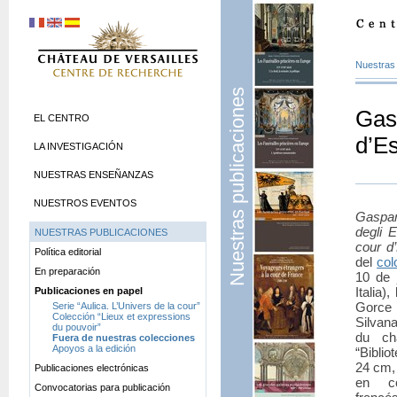
Nuestras 
Nuestras publicaciones
Gasp
EL CENTRO
d’Es
LA INVESTIGACIÓN
NUESTRAS ENSEÑANZAS
NUESTROS EVENTOS
Gaspar
degli 
NUESTRAS PUBLICACIONES
cour d
Política editorial
del
col
En preparación
10 de 
Italia)
Publicaciones en papel
Gorce 
Serie “Aulica. L’Univers de la cour”
Colección “Lieux et expressions
Silvan
du pouvoir”
du châ
Fuera de nuestras colecciones
Apoyos a la edición
“Biblio
24 cm, 
Publicaciones electrónicas
en co
Convocatorias para publicación