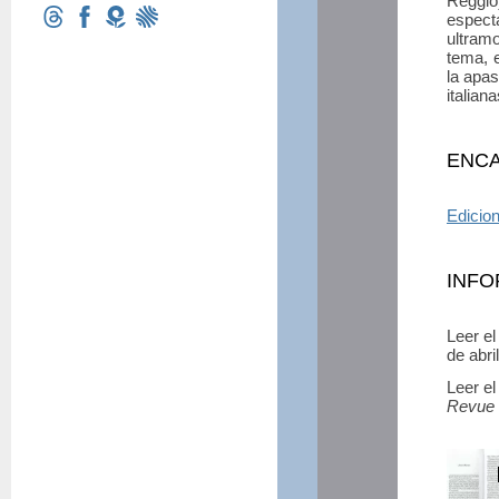
Reggio
espectá
ultram
tema, e
la apas
italiana
ENCA
Edicion
INFO
Leer el
de abri
Leer el
Revue d