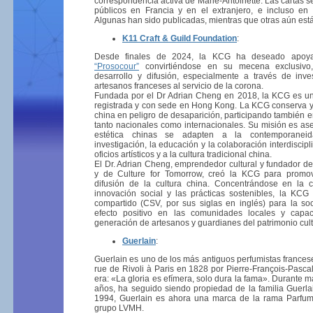
correspondencia activa de Marie-Antoinette. Las cartas 
públicos en Francia y en el extranjero, e incluso en 
Algunas han sido publicadas, mientras que otras aún está
K11 Craft & Guild Foundation
:
Desde finales de 2024, la KCG ha deseado apoy
“Prosocour”
convirtiéndose en su mecena exclusivo,
desarrollo y difusión, especialmente a través de inve
artesanos franceses al servicio de la corona.
Fundada por el Dr Adrian Cheng en 2018, la KCG es una 
registrada y con sede en Hong Kong. La KCG conserva y r
china en peligro de desaparición, participando también e
tanto nacionales como internacionales. Su misión es ase
estética chinas se adapten a la contemporaneid
investigación, la educación y la colaboración interdiscipl
oficios artísticos y a la cultura tradicional china.
El Dr. Adrian Cheng, emprendedor cultural y fundador de
y de Culture for Tomorrow, creó la KCG para promov
difusión de la cultura china. Concentrándose en la cre
innovación social y las prácticas sostenibles, la KCG
compartido (CSV, por sus siglas en inglés) para la s
efecto positivo en las comunidades locales y capa
generación de artesanos y guardianes del patrimonio cult
Guerlain
:
Guerlain es uno de los más antiguos perfumistas frances
rue de Rivoli à Paris en 1828 por Pierre-François-Pascal
era: «La gloria es efímera, solo dura la fama». Durante 
años, ha seguido siendo propiedad de la familia Guerla
1994, Guerlain es ahora una marca de la rama Parfum
grupo LVMH.