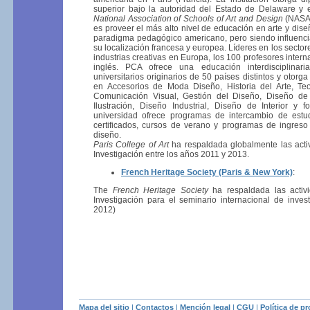
superior bajo la autoridad del Estado de Delaware y e
National Association of Schools of Art and Design
(NASAD
es proveer el más alto nivel de educación en arte y dis
paradigma pedagógico americano, pero siendo influenci
su localización francesa y europea. Líderes en los sectore
industrias creativas en Europa, los 100 profesores inter
inglés. PCA ofrece una educación interdisciplinar
universitarios originarios de 50 países distintos y otor
en Accesorios de Moda Diseño, Historia del Arte, Teor
Comunicación Visual, Gestión del Diseño, Diseño de
Ilustración, Diseño Industrial, Diseño de Interior y f
universidad ofrece programas de intercambio de estud
certificados, cursos de verano y programas de ingreso
diseño.
Paris College of Art
ha respaldada globalmente las acti
Investigación entre los años 2011 y 2013.
French Heritage Society (Paris & New York)
:
The
French Heritage Society
ha respaldada las activ
Investigación para el seminario internacional de inves
2012)
Mapa del sitio
|
Contactos
|
Mención legal
|
CGU
|
Política de p