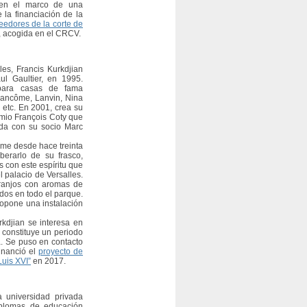
 en el marco de una
 la financiación de la
veedores de la corte de
, acogida en el CRCV.
les, Francis Kurkdjian
l Gaultier, en 1995.
para casas de fama
 Lancôme, Lanvin, Nina
, etc. En 2001, crea su
emio François Coty que
nda con su socio Marc
ume desde hace treinta
iberarlo de su frasco,
s con este espíritu que
el palacio de Versalles.
aranjos con aromas de
ados en todo el parque.
ropone una instalación
rkdjian se interesa en
 constituye un periodo
a. Se puso en contacto
inanció el
proyecto de
Luis XVI”
en 2017.
universidad privada
diplomas de educación