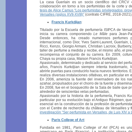
La casa Guerlain es un socio científico del CRCV
colaboración en torno a los perfumistas de la corte y de
tesis de Alice Camus “Los perfumistas privilegiados, pro
Versalles (siglos XVII-XVIII)”
(contrato CIFRE, 2018-2021)
Francis Kurkdjian
:
Titulado por la Escuela de perfumería ISIPCA de Versal
inicia su carrera componiendo
Le Mâle
para Jean-Pau
Desde entonces, ha creado numerosos perfumes 
internacional, como Dior, Yves Saint-Laurent, Guerlain,
Ricci, Kenzo, Giorgio Armani, Christian Lacroix, Burberry
taller de perfume a medida y recibe, el mismo año, el pr
recompensa el conjunto de su carrera. En 2009, cofu
Chaya su propia casa, Maison Francis Kurkdjian.
Apasionado, determinado y dedicado al servicio del perf
años, Francis Kurkdjian siempre intenta trastornarlo, l
abrirle puertas para conducirlo hacia nuevos territorios. E
realiza diversas instalaciones olfativas, en particular en 
En 2006, ameniza la fuente del invernadero de los n
azahar, propulsados por el chorro de la fuente y disemin
En 2008, fue en el bosquecillo de la Sala de baile que p
alrededor de seiscientas velas perfumadas.
Apasionado por la historia de la perfumería, Francis Ku
particular por su evolución bajo el Antiguo Régimen, que
esencial en la construcción de la profesión de perfumist
con el Centre de recherche du château de Versailles y f
investigación “Ser perfumista en Versalles, de Luis XIV a 
Paris College of Art
:
Fundada en 1981,
Paris College of Art
(PCA) es una 
americana en París (Francia). La institución otorga 