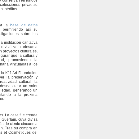
se conservan en fondos
colecciones privadas.
n inéditas.
ar la
base de datos
 permitiendo así su
stigaciones sobre los
institución caritativa
evitaliza la artesanía
n proyectos culturales,
gurar que la cultura y
ad, promoviendo la
inaria vinculadas a los
 la K11 Art Foundation
er la preservación y
atividad cultural, la
 desea crear un valor
ociedad, generando un
citando a la próxima
ural.
es. La casa fue creada
 Guerlain, cuya divisa
más de ciento cincuenta
in. Tras su compra en
s et Cosmétiques del