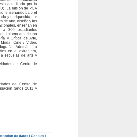
sta acreditada por la
). La misión de PCA
eño, enseñando bajo el
ada y enriquecida por
s de arte, diseño y las
nacionales, enseñan en
ia a 300 estudiantes
ga el diploma americano
ía y Crítica de Arte,
 Moda, Cine / Video,
otografía. Además, La
ios en el extranjero,
 a escuelas de arte y
vidades del Centro de
idades del Centro de
tigación (años 2011 y
rotección de datos
|
Cookies
|