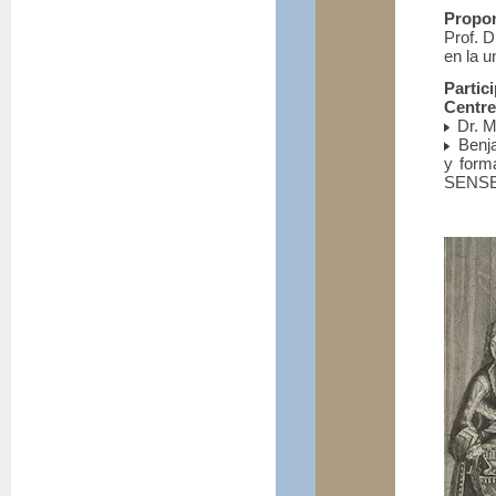
Propon
Prof. D
en la u
Parti
Centre
Dr. M
Benja
y form
SENSE