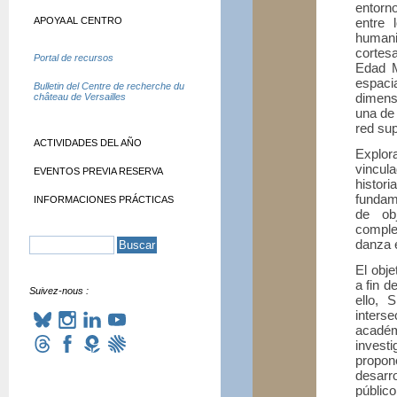
entorno
APOYA AL CENTRO
entre 
humani
cortes
Portal de recursos
Edad M
espaci
Bulletin del Centre de recherche du
dimensi
château de Versailles
una de 
red sup
ACTIVIDADES DEL AÑO
Explo
vincul
EVENTOS PREVIA RESERVA
histo
fundam
INFORMACIONES PRÁCTICAS
de ob
comple
danza e
El obj
a fin 
Suivez-nous :
ello, 
inters
acadé
investi
propone
desarr
público