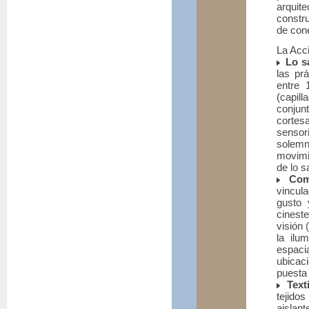
arquite
constr
de cone
La Acci
Lo s
las pr
entre 
(capill
conjun
corte
sensori
solemn
movimi
de lo s
Com
vincul
gusto 
cineste
visión 
la ilu
espaci
ubicac
puesta
Text
tejido
aislant