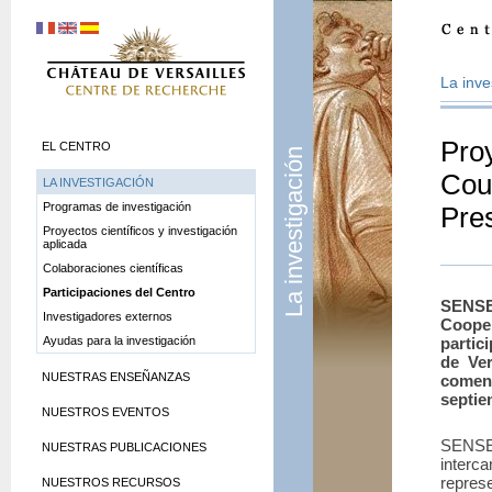
La inve
Pro
EL CENTRO
La investigación
Cour
LA INVESTIGACIÓN
Programas de investigación
Pre
Proyectos científicos y investigación
aplicada
Colaboraciones científicas
Participaciones del Centro
SENS
Investigadores externos
Coope
Ayudas para la investigación
partic
de Ve
NUESTRAS ENSEÑANZAS
comen
septie
NUESTROS EVENTOS
SENSES
NUESTRAS PUBLICACIONES
inter
repres
NUESTROS RECURSOS