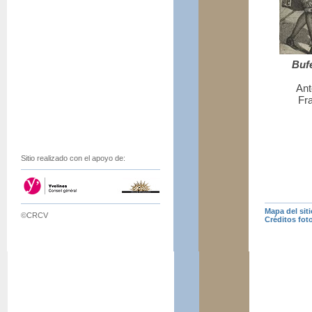
Bufé
Ant
Fr
Sitio realizado con el apoyo de:
Mapa del siti
©CRCV
Créditos fot