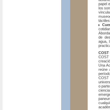
papel e
los son
vincul
museog
táctiles
Cue
cotidi
Aborda
de des
agua, 
practic
COST 
COST e
creaci
Una Ac
reúne 
períod
COST s
univers
o parte
cienci
emerg
paneur
cualqui
académ