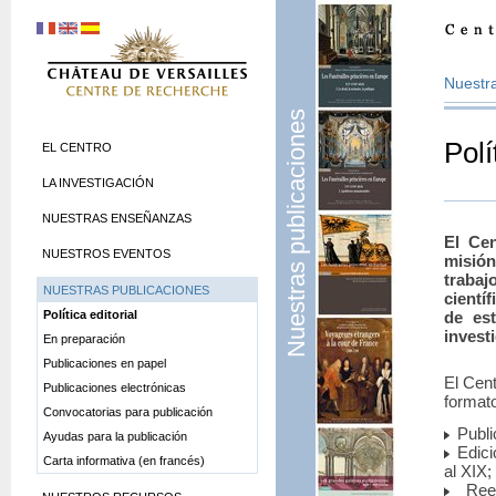
Nuestra
Nuestras publicaciones
Polí
EL CENTRO
LA INVESTIGACIÓN
NUESTRAS ENSEÑANZAS
El Cen
NUESTROS EVENTOS
misión
traba
NUESTRAS PUBLICACIONES
cientí
Política editorial
de est
invest
En preparación
Publicaciones en papel
El Cent
Publicaciones electrónicas
format
Convocatorias para publicación
Publi
Ayudas para la publicación
Edici
Carta informativa (en francés)
al XIX;
Reed