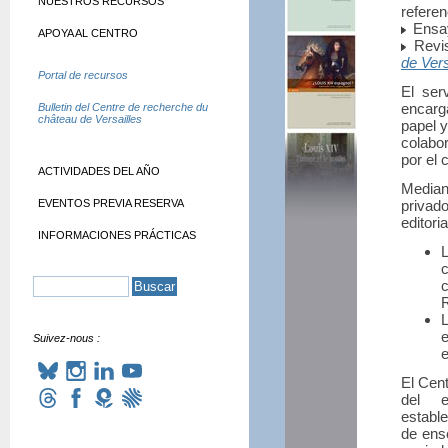
NUESTROS RECURSOS
referen
Ensay
APOYA AL CENTRO
Revis
de Vers
Portal de recursos
El ser
encarga
Bulletin del Centre de recherche du
château de Versailles
papel y
colabo
por el 
ACTIVIDADES DEL AÑO
Median
EVENTOS PREVIA RESERVA
privad
editor
INFORMACIONES PRÁCTICAS
c
e
Suivez-nous :
e
El Cen
del e
estable
de ens