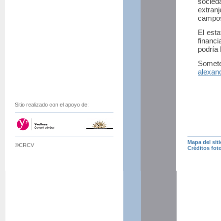
socieda
extranj
campos
El esta
financ
podría 
Som
alexan
Sitio realizado con el apoyo de:
Mapa del siti
©CRCV
Créditos fot