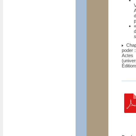
A
p
d
s
Chapi
poder :
Actes 
(univer
Édition