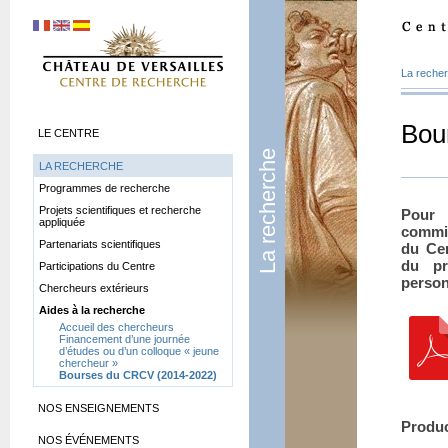
La reche
Bou
LE CENTRE
La recherche
LA RECHERCHE
Programmes de recherche
Projets scientifiques et recherche
Pour 
appliquée
commis
Partenariats scientifiques
du Cen
du pr
Participations du Centre
personn
Chercheurs extérieurs
Aides à la recherche
Accueil des chercheurs
Financement d’une journée
d’études ou d’un colloque «
jeune
chercheur
»
Bourses du CRCV (2014-2022)
NOS ENSEIGNEMENTS
Produc
NOS ÉVÉNEMENTS