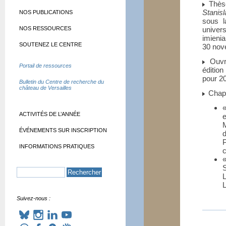
Thès
Stanis
NOS PUBLICATIONS
sous l
NOS RESSOURCES
univer
imieni
SOUTENEZ LE CENTRE
30 nov
Ouvra
Portail de ressources
édition
pour 2
Bulletin du Centre de recherche du
château de Versailles
Chapi
ACTIVITÉS DE L’ANNÉE
e
ÉVÉNEMENTS SUR INSCRIPTION
INFORMATIONS PRATIQUES
c
L
Suivez-nous :