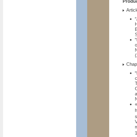
Produc
Articl
“
H
S
“
N
(
Chapi
T
C
N
h
s
m