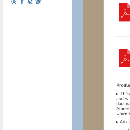
Produc
Thès
cortes
doctor
Aracel
Univer
Articl