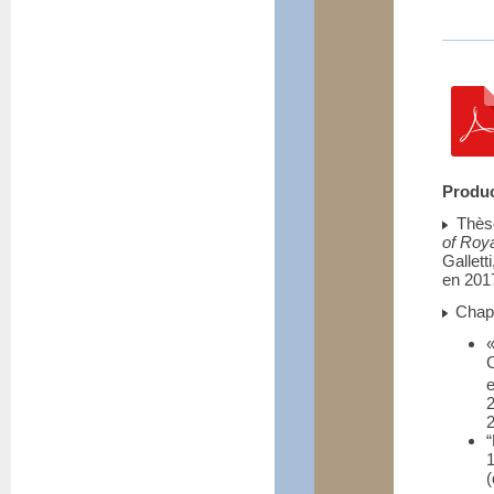
Produc
Thès
of Roy
Gallet
en 201
Chapi
C
2
“
1