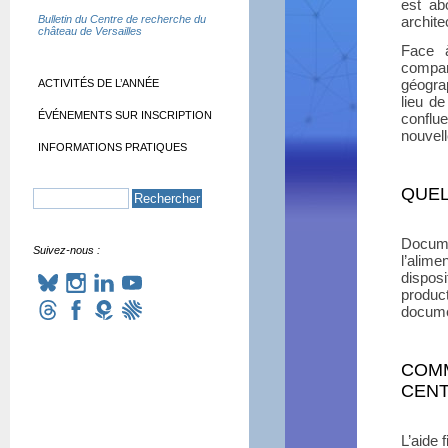
est abo
Bulletin du Centre de recherche du
archite
château de Versailles
Face à
compar
géogra
ACTIVITÉS DE L’ANNÉE
lieu de
ÉVÉNEMENTS SUR INSCRIPTION
conflue
nouvell
INFORMATIONS PRATIQUES
QUEL
Docume
Suivez-nous :
l’alim
disposi
produc
docume
COMM
CENT
L’aide 