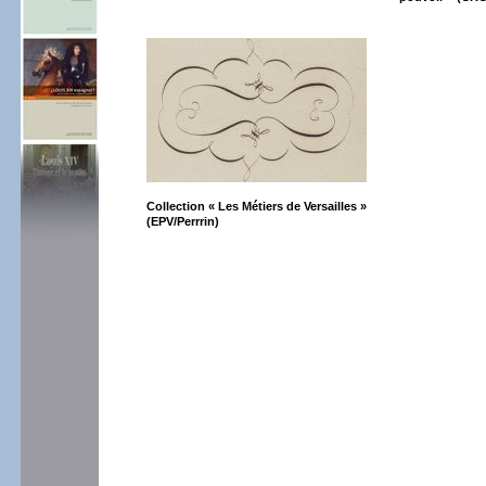
Collection «
Les Métiers de Versailles
»
(EPV/Perrrin)