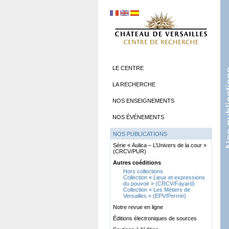
LE CENTRE
Nos pub
LA RECHERCHE
NOS ENSEIGNEMENTS
NOS ÉVÉNEMENTS
NOS PUBLICATIONS
Série «
Aulica – L’Univers de la cour
»
(CRCV/PUR)
Autres coéditions
Hors collections
Collection «
Lieux et expressions
du pouvoir
» (CRCV/Fayard)
Collection «
Les Métiers de
Versailles
» (EPV/Perrrin)
Notre revue en ligne
Éditions électroniques de sources