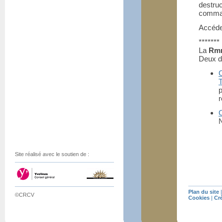
destruc
comman
Accéder
*******
La
Rmn
Deux d
T
p
N
Site réalisé avec le soutien de :
Plan du site
©CRCV
Cookies
|
Cr