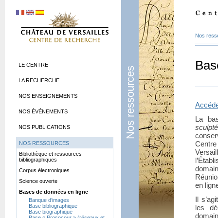
Nos ress
Bas
LE CENTRE
Nos ressources
LA RECHERCHE
NOS ENSEIGNEMENTS
Accéde
NOS ÉVÉNEMENTS
La ba
sculpt
NOS PUBLICATIONS
conser
Centr
NOS RESSOURCES
Versa
Bibliothèque et ressources
l’Étab
bibliographiques
domain
Corpus électroniques
Réunio
Science ouverte
en lign
Bases de données en ligne
Il s’ag
Banque d’images
Base bibliographique
les dé
Base biographique
domain
Base «
Prosocour
» (réseaux et