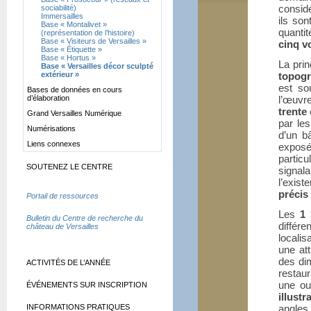
consid
sociabilité)
Immersailles
ils son
Base «
Montalivet
»
quanti
(représentation de l’histoire)
Base «
Visiteurs de Versailles
»
cinq v
Base «
Étiquette
»
Base «
Hortus
»
La prin
Base «
Versailles décor sculpté
extérieur
»
topogr
est so
Bases de données en cours
d’élaboration
l’œuvr
trente
Grand Versailles Numérique
par le
Numérisations
d’un bâ
Liens connexes
exposé
particu
SOUTENEZ LE CENTRE
signa
l’exis
précis
Portail de ressources
Les
1
Bulletin du Centre de recherche du
différe
château de Versailles
localis
une at
des dim
ACTIVITÉS DE L’ANNÉE
restaur
une ou
ÉVÉNEMENTS SUR INSCRIPTION
illustr
INFORMATIONS PRATIQUES
angles,