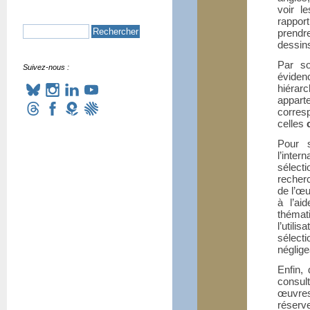
voir l
rappor
prendr
dessin
Par so
Suivez-nous :
éviden
hiérar
appar
corre
celles
Pour s
l’inte
sélect
recherc
de l’œu
à l’ai
thémat
l’utili
sélect
néglige
Enfin,
consul
œuvres
réserv