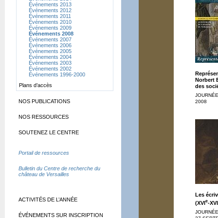
Événements 2013
Événements 2012
Événements 2011
Événements 2010
Événements 2009
Événements 2008
Événements 2007
Événements 2006
Événements 2005
Événements 2004
Événements 2003
Événements 2002
Représent
Événements 1996-2000
Norbert E
Plans d’accès
des soci
JOURNÉE
NOS PUBLICATIONS
2008
NOS RESSOURCES
SOUTENEZ LE CENTRE
Portail de ressources
Bulletin du Centre de recherche du
château de Versailles
Les écri
ACTIVITÉS DE L’ANNÉE
e
(XVI
-XVI
JOURNÉES
ÉVÉNEMENTS SUR INSCRIPTION