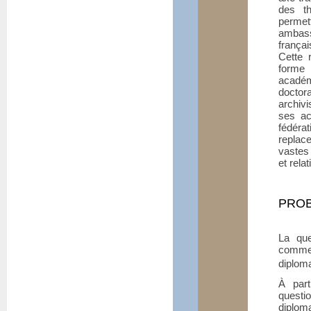
des th
permet
ambass
françai
Cette r
forme
académ
doctor
archivi
ses ac
fédéra
replac
vastes 
et rela
PROB
La que
commen
diploma
À part
questi
diplom