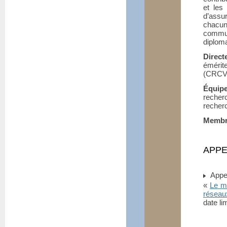
et les
d’assu
chacun
commun
diploma
Direct
émérit
(CRCV
Équip
reche
recher
Membre
APPE
Appel
«
Le m
réseau
date li