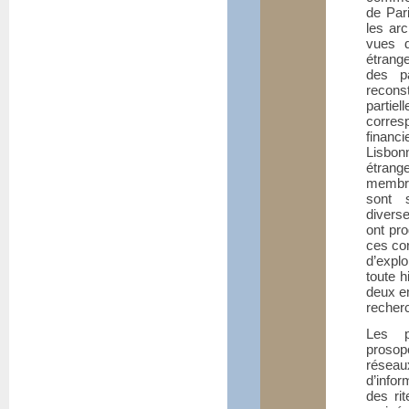
de Par
les arc
vues d
étrang
des pa
recons
partie
corre
finan
Lisbonn
étrang
membre
sont 
diverse
ont pro
ces cor
d’explo
toute 
deux en
recher
Les p
prosop
réseau
d’info
des ri