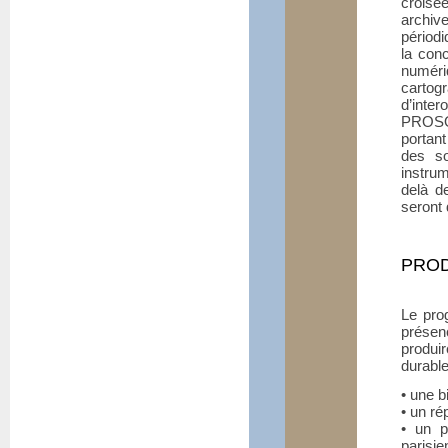
croisé
archiv
périod
la con
numéri
carto
d’inte
PROSO
portan
des so
instrum
delà d
seront 
PRO
Le pro
présen
produ
durabl
• une b
• un ré
• un p
parisie