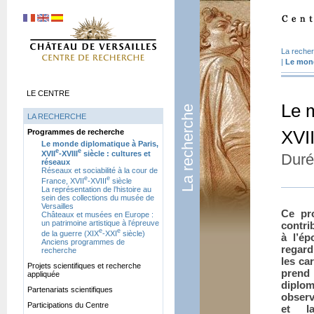
La reche
|
Le mond
LE CENTRE
Le 
La recherche
LA RECHERCHE
Programmes de recherche
XVII
Le monde diplomatique à Paris,
e
e
XVII
-XVIII
siècle : cultures et
Duré
réseaux
Réseaux et sociabilité à la cour de
e
e
France, XVII
-XVIII
siècle
La représentation de l’histoire au
sein des collections du musée de
Versailles
Ce pr
Châteaux et musées en Europe :
un patrimoine artistique à l’épreuve
contri
e
e
de la guerre (XIX
-XXI
siècle)
à l’é
Anciens programmes de
regard
recherche
les ca
Projets scientifiques et recherche
pren
appliquée
diplo
Partenariats scientifiques
observ
Participations du Centre
et l