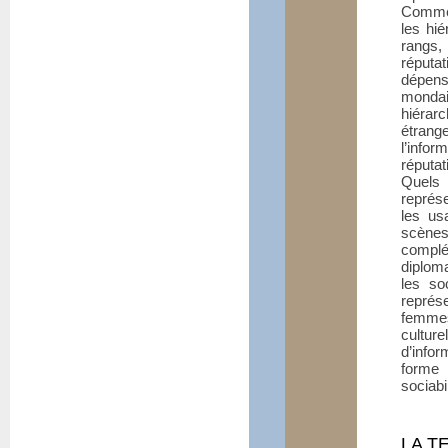
Comment
les hié
rangs,
réputat
dépense
mondai
hiérar
étrang
l’infor
réputat
Quels
représe
les us
scènes
complé
diploma
les so
représe
femmes
cultur
d’infor
forme 
sociabi
LA T