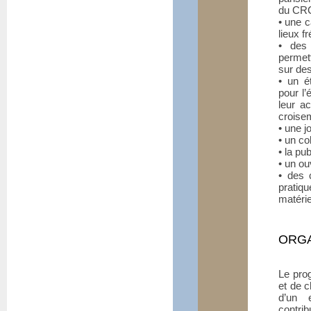
du CR
• une c
lieux f
• des 
permett
sur de
• un é
pour l’
leur ac
croise
• une j
• un co
• la pu
• un ou
• des 
pratiqu
matérie
ORGA
Le pro
et de c
d’un 
contrib