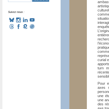
ambas
artist
culture
Suivez-nous :
comme 
situati
interag
enquêt
L’origi
entière
recher
l’écono
pratiqu
commen
représe
curial 
apports
turn m
récent
sensibl
Pour e
axes s
personn
une ét
une ana
des ré
axe tra