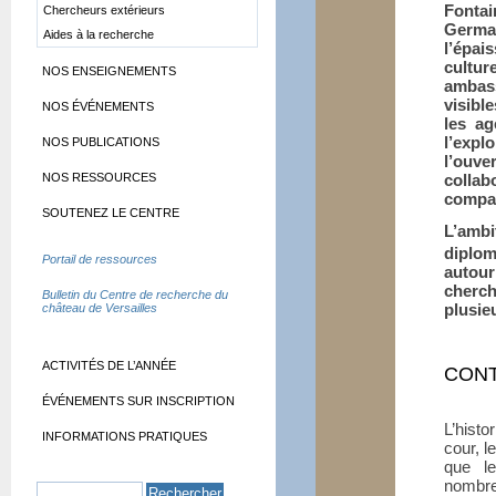
Fontai
Chercheurs extérieurs
Germai
Aides à la recherche
l’épa
cultu
NOS ENSEIGNEMENTS
ambas
visibl
NOS ÉVÉNEMENTS
les ag
l’exp
NOS PUBLICATIONS
l’ouve
NOS RESSOURCES
collab
compar
SOUTENEZ LE CENTRE
L’amb
diplom
Portail de ressources
autour
cherc
Bulletin du Centre de recherche du
plusie
château de Versailles
ACTIVITÉS DE L’ANNÉE
CONT
ÉVÉNEMENTS SUR INSCRIPTION
L’histo
INFORMATIONS PRATIQUES
cour, l
que le
nombr