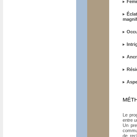
Femm
Écla
magnif
Occu
Intri
Ancr
Rési
Aspe
MÉTH
Le pro
entre 
Un pre
commun
de rec