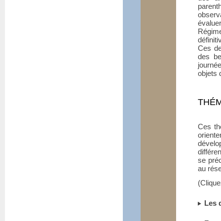
paren
observ
évalue
Régime
défini
Ces de
des be
journé
objets
THÉM
Ces th
orien
dévelo
différe
se préc
au rés
(Clique
Les 