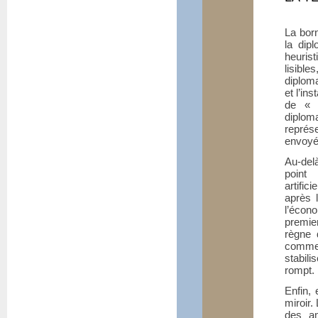
La bor
la dip
heuris
lisibl
diploma
et l’in
de «
diplom
représ
envoyé
Au-del
point
artifi
après l
l’écon
premie
règne 
comme 
stabili
rompt.
Enfin, 
miroir.
des am