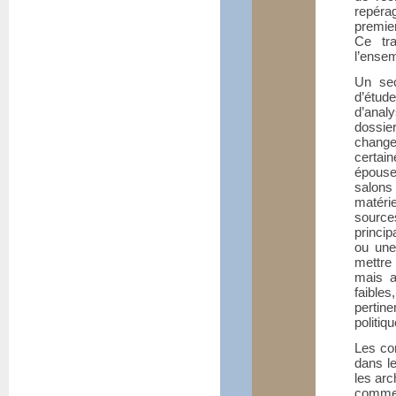
repéra
premier
Ce tra
l’ense
Un sec
d’étud
d’anal
dossie
chang
certain
épouse
salons
matéri
sourc
princip
ou une
mettre
mais a
faibles
pertin
politiq
Les cor
dans le
les arc
comme 