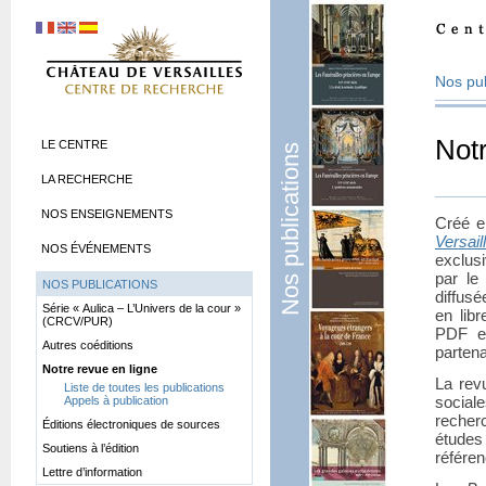
Nos pub
Notr
LE CENTRE
Nos publications
LA RECHERCHE
NOS ENSEIGNEMENTS
Créé e
Versail
NOS ÉVÉNEMENTS
exclusi
par le
NOS PUBLICATIONS
diffus
Série «
Aulica – L’Univers de la cour
»
en lib
(CRCV/PUR)
PDF et
Autres coéditions
partena
Notre revue en ligne
La rev
Liste de toutes les publications
socia
Appels à publication
recherc
Éditions électroniques de sources
études
Soutiens à l’édition
référe
Lettre d’information