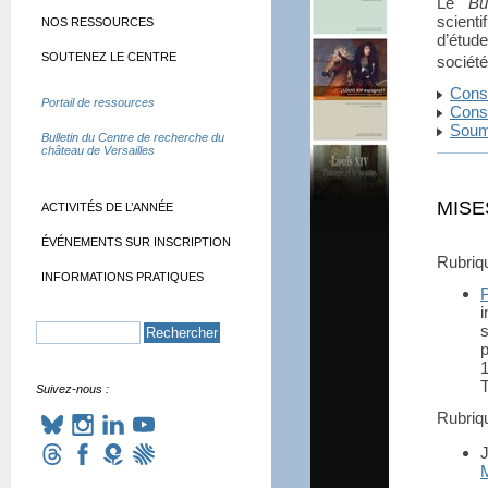
Le
Bul
scienti
NOS RESSOURCES
d’étud
SOUTENEZ LE CENTRE
sociét
Consu
Portail de ressources
Consu
Soume
Bulletin du Centre de recherche du
château de Versailles
MISE
ACTIVITÉS DE L’ANNÉE
ÉVÉNEMENTS SUR INSCRIPTION
Rubri
INFORMATIONS PRATIQUES
i
s
T
Suivez-nous :
Rubri
J
M