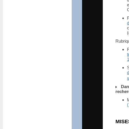
C
c
(
Rubri
F
s
Dan
recher
MISE