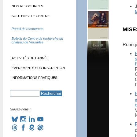
J
NOS RESSOURCES
M
SOUTENEZ LE CENTRE
MISE
Portail de ressources
Bulletin du Centre de recherche du
château de Versailles
Rubri
s
ACTIVITÉS DE L’ANNÉE
ÉVÉNEMENTS SUR INSCRIPTION
P
INFORMATIONS PRATIQUES
D
Suivez-nous :
V
(