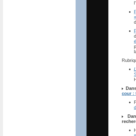
l
d
l
Rubri
S
H
Dans
cour :
F
d
Dan
recher