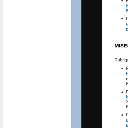
P
K
P
p
MISE
Rubri
P
h
B
P
K
d