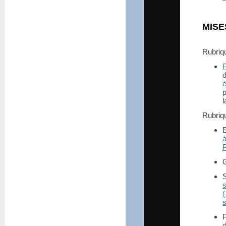
MISE
Rubri
l
Rubri
à
P
s
(