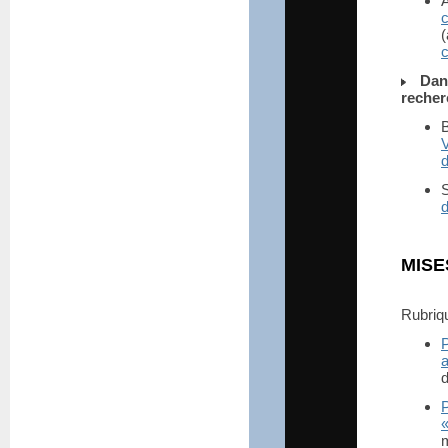
c
Dan
recher
V
S
d
MISE
Rubri
P
a