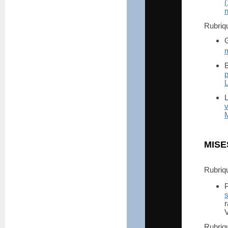
n
Rubri
m
L
L
v
MISE
Rubri
P
s
r
V
Rubri