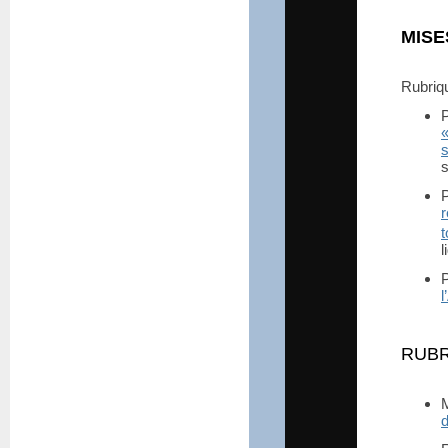
MISE
Rubri
s
r
t
l
l
RUB
d