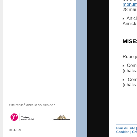
monume
28 mai
Artic
Annick
MISE
Rubri
Comm
(châtea
Comm
(châtea
Site réalisé avec le soutien de :
Plan du site
©CRCV
Cookies
|
Cr