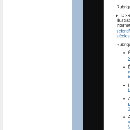
Rubri
Dix-
illust
interna
scient
siècles
Rubri
É
S
É
i
L
p
V