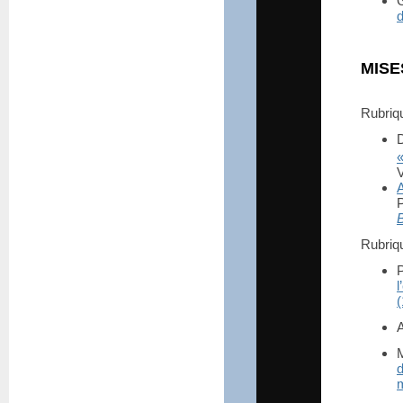
G
MISE
Rubri
V
A
B
Rubri
l
M
d
m