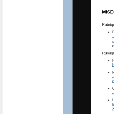
MISE
Rubri
P
s
d
Rubri
h
c
a
L
l