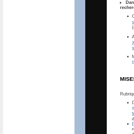
Dan
recher
C
(
X
s
M
r
MISE
Rubri
f
d
d