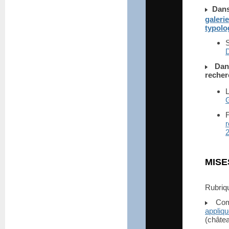
Dans
galeri
typolo
Dan
recher
F
r
MISE
Rubri
Comm
appliq
(châtea