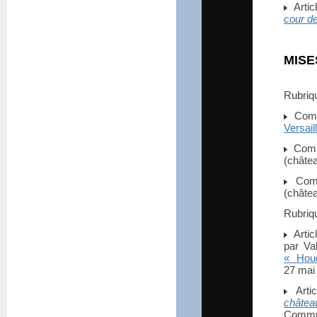
Artic
cour d
MISE
Rubri
Commu
Versail
Comm
(châtea
Comm
(châtea
Rubri
Artic
par Va
«
Hou
27 mai
Arti
châte
Commun