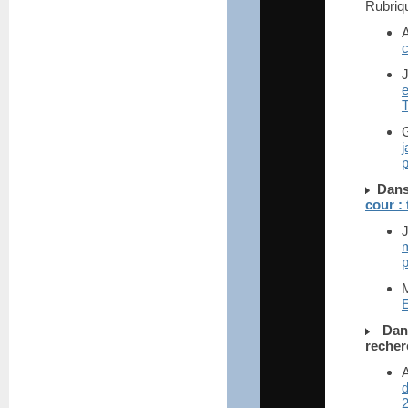
Rubri
e
T
j
p
Dans
cour :
m
p
E
Dan
recher
d