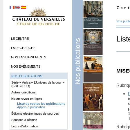
Nos publi
List
LE CENTRE
Nos publications
LA RECHERCHE
NOS ENSEIGNEMENTS
NOS ÉVÉNEMENTS
MISE
NOS PUBLICATIONS
Série «
Aulica – L’Univers de la cour
»
Rubri
(CRCV/PUR)
Autres coéditions
i
Notre revue en ligne
s
Liste de toutes les publications
Appels à publication
Éditions électroniques de sources
T
Soutiens à l’édition
Rubri
Lettre d’information