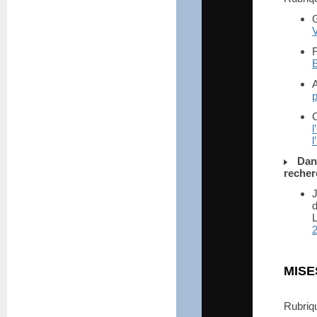
V
E
C
l
Dan
recher
J
d
L
MISE
Rubri