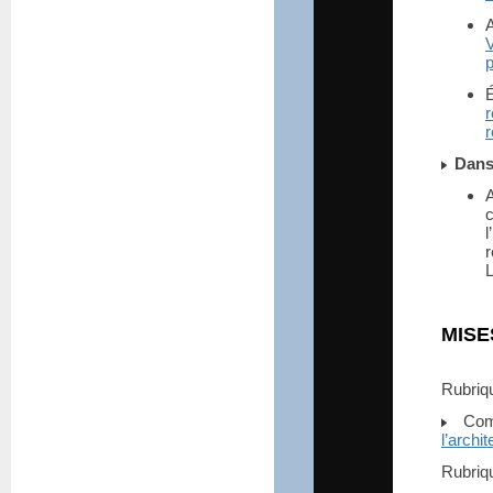
V
p
É
Dans 
L
MISE
Rubri
Comm
l’archi
Rubri