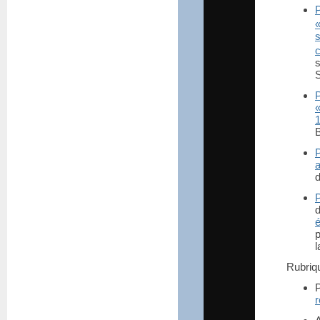
s
S
B
a
l
Rubri