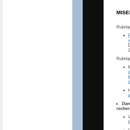
MISE
Rubri
P
2
Rubri
d
d
a
Dan
recher
V
(