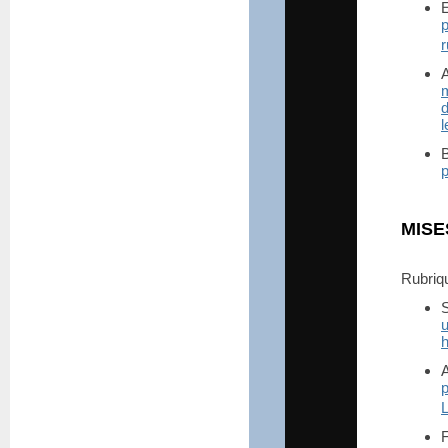
p
m
d
l
B
p
MISE
Rubri
h
p
L
F