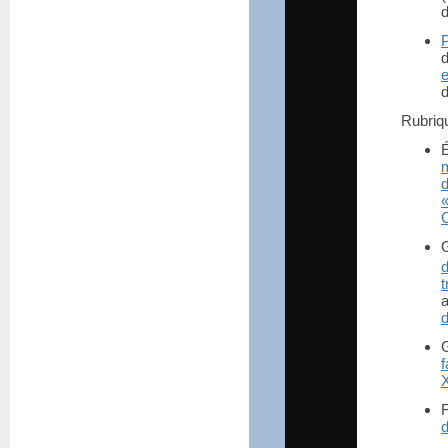
d
Rubri
m
a
X
d