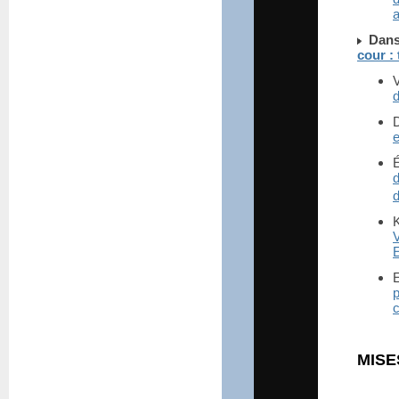
Dans
cour :
d
e
d
d
K
E
E
p
c
MISE