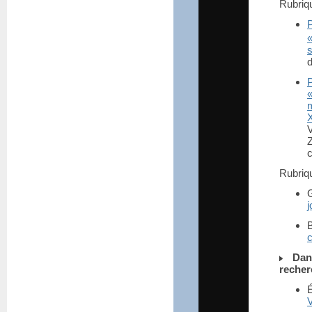
Rubri
s
d
Rubri
j
Dan
recher
V