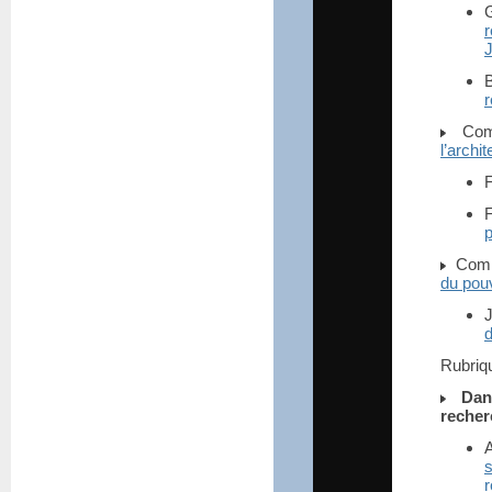
r
B
r
Comm
l’archi
F
p
Commu
du pou
d
Rubri
Dan
recher
A