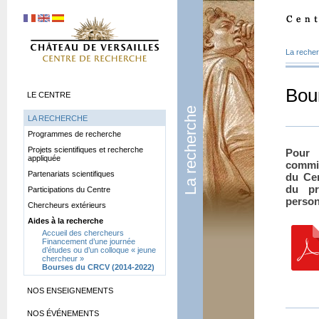
La reche
Bou
LE CENTRE
La recherche
LA RECHERCHE
Programmes de recherche
Projets scientifiques et recherche
Pour 
appliquée
commis
Partenariats scientifiques
du Cen
du pr
Participations du Centre
personn
Chercheurs extérieurs
Aides à la recherche
Accueil des chercheurs
Financement d’une journée
d’études ou d’un colloque «
jeune
chercheur
»
Bourses du CRCV (2014-2022)
NOS ENSEIGNEMENTS
NOS ÉVÉNEMENTS