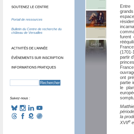
Entre
SOUTENEZ LE CENTRE
grands
espace
Portail de ressources
réside
incar
Bulletin du Centre de recherche du
comman
château de Versailles
furent
rééquil
France
ACTIVITÉS DE L’ANNÉE
(1701-
partir 
ÉVÉNEMENTS SUR INSCRIPTION
prince
France
INFORMATIONS PRATIQUES
ouvrage
ont pr
partie 
le pla
europé
somptu
Suivez-nous :
Matthie
période
la prod
e
XVII
e