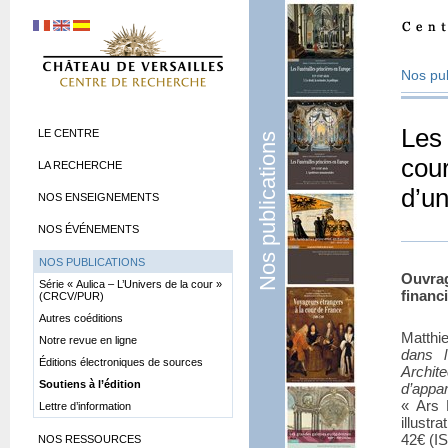
Nos pub
Les 
LE CENTRE
Nos publications
cour
LA RECHERCHE
d’un
NOS ENSEIGNEMENTS
NOS ÉVÉNEMENTS
NOS PUBLICATIONS
Ouvra
Série «
Aulica – L’Univers de la cour
»
financ
(CRCV/PUR)
Autres coéditions
Matthi
Notre revue en ligne
dans l
Éditions électroniques de sources
Archi
Soutiens à l’édition
d’appar
«
Ars 
Lettre d’information
illustr
42€ (I
NOS RESSOURCES