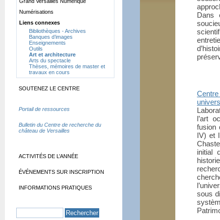
Grand Versailles Numérique
approch
Numérisations
Dans c
soucie
Liens connexes
scient
Bibliothèques - Archives
Banques d’images
entreti
Enseignements
d’hist
Outils
Art et architecture
préser
Arts du spectacle
Thèses, mémoires de master et
travaux en cours
SOUTENEZ LE CENTRE
Centre
univer
Portail de ressources
Laborat
l’art 
Bulletin du Centre de recherche du
fusion
château de Versailles
IV) et
Chaste
initia
ACTIVITÉS DE L’ANNÉE
histor
recher
ÉVÉNEMENTS SUR INSCRIPTION
cherch
l’unive
INFORMATIONS PRATIQUES
sous di
systèm
Patrimo