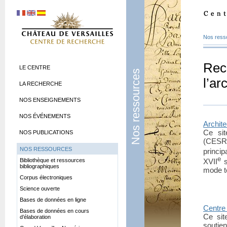
Nos ress
Rech
LE CENTRE
Nos ressources
l’ar
LA RECHERCHE
NOS ENSEIGNEMENTS
NOS ÉVÉNEMENTS
Archite
Ce sit
NOS PUBLICATIONS
(CESR) 
NOS RESSOURCES
princip
e
Bibliothèque et ressources
XVII
s
bibliographiques
mode t
Corpus électroniques
Science ouverte
Bases de données en ligne
Centre 
Bases de données en cours
Ce sit
d’élaboration
soutie