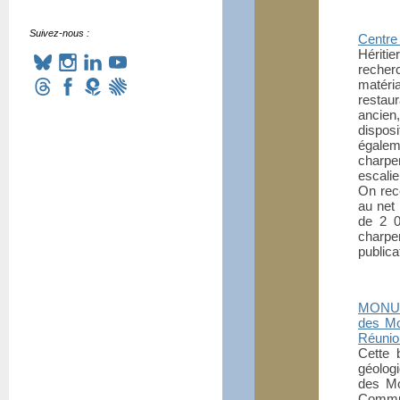
Suivez-nous :
Centre
Hériti
recher
matéri
restaur
ancien
dispo
égale
charpe
escalie
On rec
au net
de 2 0
charp
publica
MONUMA
des Mo
Réunio
Cette 
géolog
des Mo
Commun