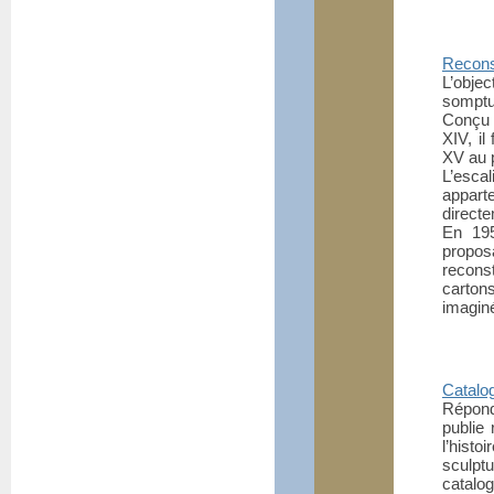
Reconst
L’obje
somptu
Conçu 
XIV, il
XV au p
L’esca
appart
directe
En 195
proposa
recons
carton
imagin
Catalo
Répond
publie
l’histo
sculpt
catalo