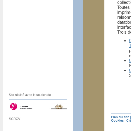
collect
Toutes
impri
raison
datatio
interfa
Trois d
T
p
N
C
S
Site réalisé avec le soutien de :
Plan du site
©CRCV
Cookies
|
Cr