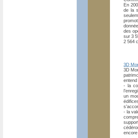
En 2004
de la 
seulem
promoti
donnée
des opé
sur 3 5
2 564 c
3D Mo
3D Mon
patrimo
entend
- la c
l’enreg
un mod
édific
s’acco
- la va
compre
support
cédéro
encore 